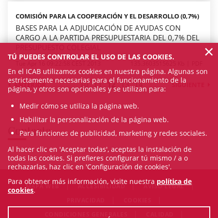
COMISIÓN PARA LA COOPERACIÓN Y EL DESARROLLO (0,7%)
BASES PARA LA ADJUDICACIÓN DE AYUDAS CON
CARGO A LA PARTIDA PRESUPUESTARIA DEL 0,7% DEL
×
PRESUPUESTO COLEGIAL
TÚ PUEDES CONTROLAR EL USO DE LAS COOKIES.
Tue Apr 16 09:22:58 CEST 2013
135.3603515625 Kb
PDF
En el ICAB utilizamos cookies en nuestra página. Algunas son
estrictamente necesarias para el funcionamiento de la
10
11
12
13
14
ANTERIOR
SIGUIENTE
página, y otros son opcionales y se utilizan para:
Medir cómo se utiliza la página web.
Habilitar la personalización de la página web.
Contacta
Para funciones de publicidad, marketing y redes sociales.
Al hacer clic en 'Aceptar todas', aceptas la instalación de
todas las cookies. Si prefieres configurar tú mismo / a o
rechazarlas, haz clic en 'Configuración de cookies'.
Para obtener más información, visite nuestra
política de
MAPA WEB
ACCESIBILIDAD
AVISO LEGAL
cookies
.
PRIVACIDAD
COOKIES
CONDICIONES GENERALES
CALIDAD