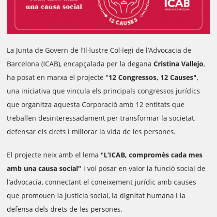
La Junta de Govern de l’Il·lustre Col·legi de l’Advocacia de
Barcelona (ICAB), encapçalada per la degana
Cristina Vallejo
,
ha posat en marxa el projecte "
12 Congressos, 12 Causes"
,
una iniciativa que vincula els principals congressos jurídics
que organitza aquesta Corporació amb 12 entitats que
treballen desinteressadament per transformar la societat,
defensar els drets i millorar la vida de les persones.
El projecte neix amb el lema "
L’ICAB, compromès cada mes
amb una causa social"
i vol posar en valor la funció social de
l’advocacia, connectant el coneixement jurídic amb causes
que promouen la justícia social, la dignitat humana i la
defensa dels drets de les persones.