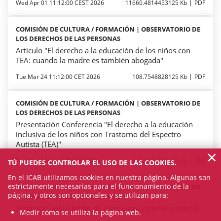
Wed Apr 01 11:12:00 CEST 2026
11660.4814453125 Kb
PDF
COMISIÓN DE CULTURA / FORMACIÓN | OBSERVATORIO DE
LOS DERECHOS DE LAS PERSONAS
Articulo "El derecho a la educación de los niños con
TEA: cuando la madre es también abogada"
Tue Mar 24 11:12:00 CET 2026
108.7548828125 Kb
PDF
COMISIÓN DE CULTURA / FORMACIÓN | OBSERVATORIO DE
LOS DERECHOS DE LAS PERSONAS
Presentación Conferencia "El derecho a la educación
inclusiva de los niños con Trastorno del Espectro
Autista (TEA)"
×
Tue Mar 24 11:12:00 CET 2026
445.6416015625 Kb
PDF
TÚ PUEDES CONTROLAR EL USO DE LAS COOKIES.
En el ICAB utilizamos cookies en nuestra página. Algunas son
estrictamente necesarias para el funcionamiento de la
COMISIÓN DE CULTURA / FORMACIÓN | OBSERVATORIO DE
página, y otros son opcionales y se utilizan para:
LOS DERECHOS DE LAS PERSONAS
Sentencia sobre límite de edad escolarización especial
Medir cómo se utiliza la página web.