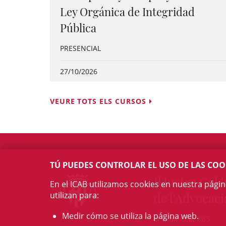
Ley Orgánica de Integridad
Pública
PRESENCIAL
27/10/2026
VEURE TOTS ELS CURSOS
TÚ PUEDES CONTROLAR EL USO DE LAS COO
Il·lustre Col·l
En el ICAB utilizamos cookies en nuestra pági
utilizan para:
de l'Advocaci
Medir cómo se utiliza la página web.
c/ Mallorca, 283