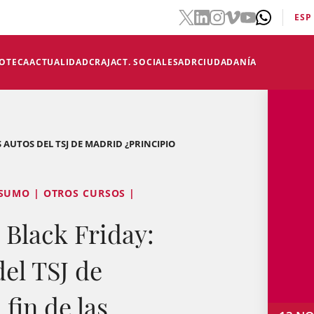
ESP
IOTECA
ACTUALIDAD
CRAJ
ACT. SOCIALES
ADR
CIUDADANÍA
 AUTOS DEL TSJ DE MADRID ¿PRINCIPIO
SUMO | OTROS CURSOS |
lack Friday:
del TSJ de
fin de las