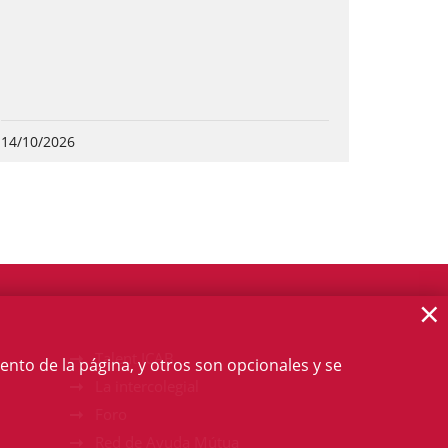
14/10/2026
×
Talent ICAB
ento de la página, y otros son opcionales y se
La intercolegial
Foro
Red de Ayuda Mútua