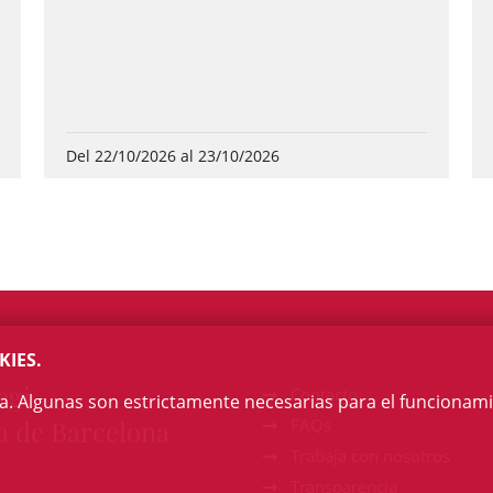
Del 22/10/2026 al 23/10/2026
KIES.
egi
Contacto
na. Algunas son estrictamente necesarias para el funcionami
a de Barcelona
FAQs
Trabaja con nosotros
Transparencia