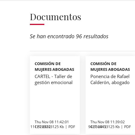
Documentos
Se han encontrado 96 resultados
COMISIÓN DE
COMISIÓN DE
MUJERES ABOGADAS
MUJERES ABOGADAS
CARTEL - Taller de
Ponencia de Rafael
gestión emocional
Calderón, abogado
Thu Nov 08 11:42:01
Thu Nov 08 11:39:02
111.5283203125 Kb
CET 2012
PDF
94.3564453125 Kb
CET 2012
PDF