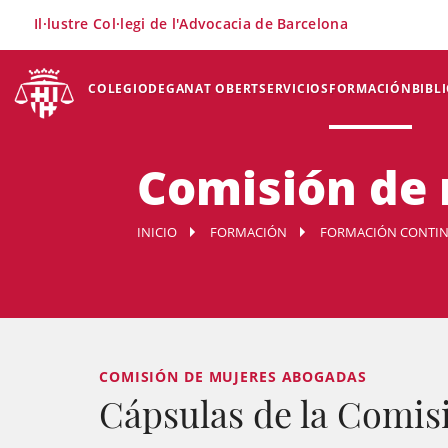
×
Il·lustre Col·legi de l'Advocacia de Barcelona
COLEGIO
DEGANAT OBERT
SERVICIOS
FORMACIÓN
BIBL
Comisión de
INICIO
FORMACIÓN
FORMACIÓN CONTI
COMISIÓN DE MUJERES ABOGADAS
Cápsulas de la Comis