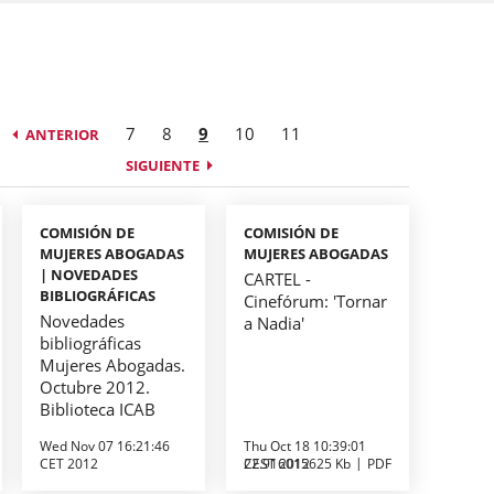
7
8
9
10
11
ANTERIOR
SIGUIENTE
COMISIÓN DE
COMISIÓN DE
MUJERES ABOGADAS
MUJERES ABOGADAS
| NOVEDADES
CARTEL -
BIBLIOGRÁFICAS
Cinefórum: 'Tornar
Novedades
a Nadia'
bibliográficas
Mujeres Abogadas.
Octubre 2012.
Biblioteca ICAB
Wed Nov 07 16:21:46
Thu Oct 18 10:39:01
CET 2012
CEST 2012
22.916015625 Kb
PDF