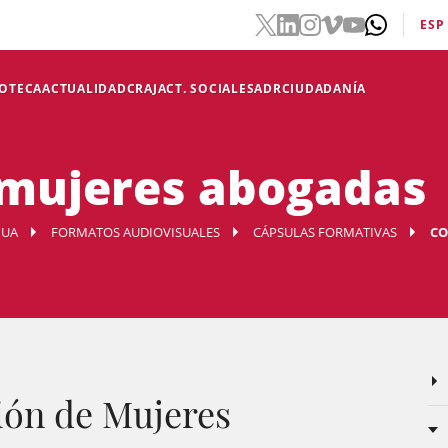
ESP
IOTECA
ACTUALIDAD
CRAJ
ACT. SOCIALES
ADR
CIUDADANÍA
 mujeres abogadas
NUA
FORMATOS AUDIOVISUALES
CÁPSULAS FORMATIVAS
CO
ión de Mujeres