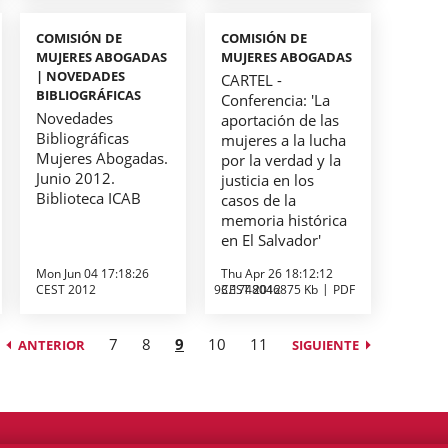
COMISIÓN DE
COMISIÓN DE
MUJERES ABOGADAS
MUJERES ABOGADAS
| NOVEDADES
CARTEL -
BIBLIOGRÁFICAS
Conferencia: 'La
Novedades
aportación de las
Bibliográficas
mujeres a la lucha
Mujeres Abogadas.
por la verdad y la
Junio 2012.
justicia en los
Biblioteca ICAB
casos de la
memoria histórica
en El Salvador'
Mon Jun 04 17:18:26
Thu Apr 26 18:12:12
CEST 2012
93.1748046875 Kb
CEST 2012
PDF
7
8
9
10
11
ANTERIOR
SIGUIENTE