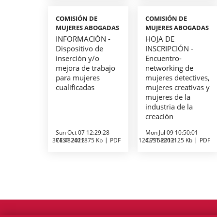
COMISIÓN DE
COMISIÓN DE
MUJERES ABOGADAS
MUJERES ABOGADAS
INFORMACIÓN -
HOJA DE
Dispositivo de
INSCRIPCIÓN -
inserción y/o
Encuentro-
mejora de trabajo
networking de
para mujeres
mujeres detectives,
cualificadas
mujeres creativas y
mujeres de la
industria de la
creación
Sun Oct 07 12:29:28
Mon Jul 09 10:50:01
374.482421875 Kb
CEST 2012
PDF
124.7158203125 Kb
CEST 2012
PDF