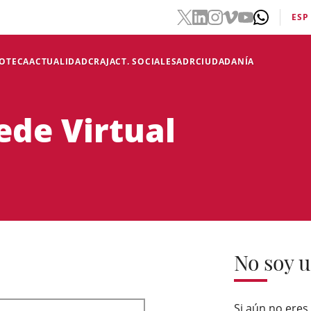
ESP
IOTECA
ACTUALIDAD
CRAJ
ACT. SOCIALES
ADR
CIUDADANÍA
ede Virtual
No soy u
Si aún no eres