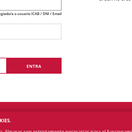
giado/a o usuario ICAB / DNI / Email
KIES.
egi
Contacto
na. Algunas son estrictamente necesarias para el funcionami