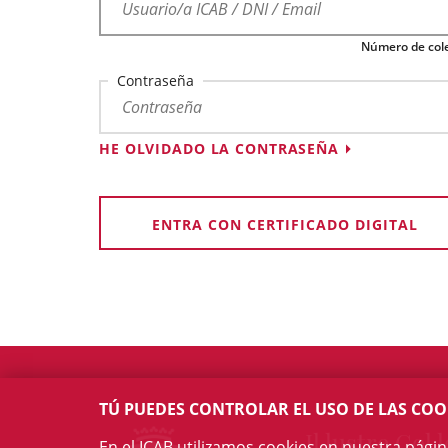
Número de cole
Contraseña
HE OLVIDADO LA CONTRASEÑA
ENTRA CON CERTIFICADO DIGITAL
TÚ PUEDES CONTROLAR EL USO DE LAS COO
Il·lustre Col·l
En el ICAB utilizamos cookies en nuestra pági