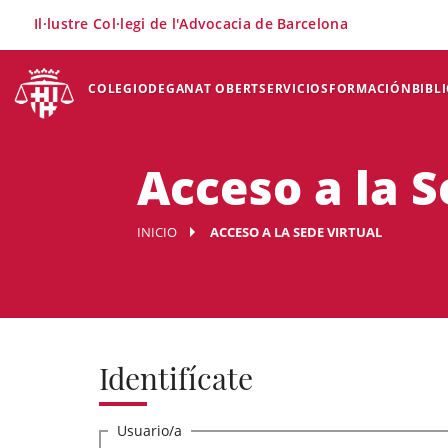
×
Il·lustre Col·legi de l'Advocacia de Barcelona
COLEGIO
DEGANAT OBERT
SERVICIOS
FORMACIÓN
BIBL
Acceso a la S
INICIO
ACCESO A LA SEDE VIRTUAL
Identifícate
Usuario/a