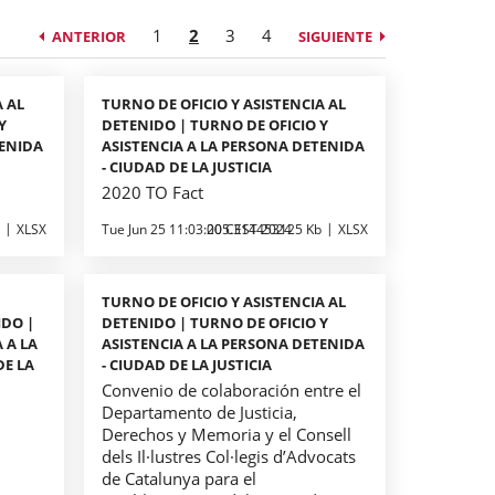
1
2
3
4
ANTERIOR
SIGUIENTE
A AL
TURNO DE OFICIO Y ASISTENCIA AL
Y
DETENIDO | TURNO DE OFICIO Y
TENIDA
ASISTENCIA A LA PERSONA DETENIDA
- CIUDAD DE LA JUSTICIA
2020 TO Fact
XLSX
Tue Jun 25 11:03:00 CEST 2024
205.314453125 Kb
XLSX
TURNO DE OFICIO Y ASISTENCIA AL
IDO |
DETENIDO | TURNO DE OFICIO Y
 A LA
ASISTENCIA A LA PERSONA DETENIDA
DE LA
- CIUDAD DE LA JUSTICIA
Convenio de colaboración entre el
n
Departamento de Justicia,
Derechos y Memoria y el Consell
dels Il·lustres Col·legis d’Advocats
de Catalunya para el