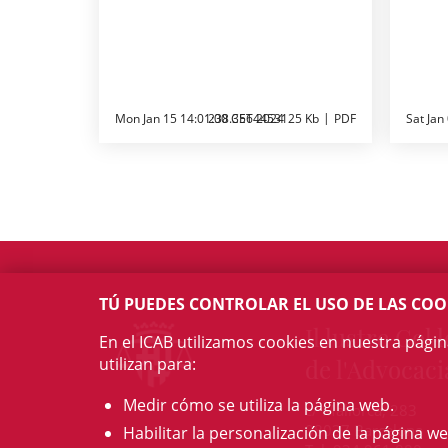
Mon Jan 15 14:01:00 CET 2024
238.3564453125 Kb
PDF
Sat Jan
TÚ PUEDES CONTROLAR EL USO DE LAS COO
Il·lustre Col·l
En el ICAB utilizamos cookies en nuestra pági
utilizan para:
de l'Advocaci
Medir cómo se utiliza la página web.
c/ Mallorca, 283
08037 Barcelona
Habilitar la personalización de la página we