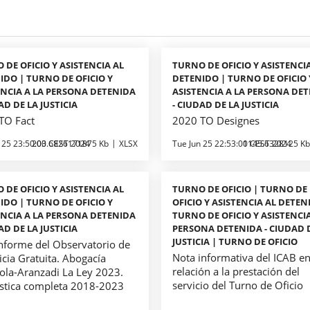
 DE OFICIO Y ASISTENCIA AL
TURNO DE OFICIO Y ASISTENCI
IDO | TURNO DE OFICIO Y
DETENIDO | TURNO DE OFICIO 
ENCIA A LA PERSONA DETENIDA
ASISTENCIA A LA PERSONA DE
AD DE LA JUSTICIA
- CIUDAD DE LA JUSTICIA
TO Fact
2020 TO Designes
 25 23:50:00 CEST 2024
203.6826171875 Kb
XLSX
Tue Jun 25 22:53:00 CEST 2024
1145.6328125 Kb
 DE OFICIO Y ASISTENCIA AL
TURNO DE OFICIO | TURNO DE
IDO | TURNO DE OFICIO Y
OFICIO Y ASISTENCIA AL DETEN
ENCIA A LA PERSONA DETENIDA
TURNO DE OFICIO Y ASISTENCIA
AD DE LA JUSTICIA
PERSONA DETENIDA - CIUDAD 
JUSTICIA | TURNO DE OFICIO
Informe del Observatorio de
Nota informativa del ICAB e
ticia Gratuita. Abogacía
relación a la prestación del
ola-Aranzadi La Ley 2023.
servicio del Turno de Oficio
ística completa 2018-2023