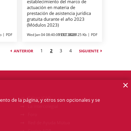
establecimiento del marco de
actuación en materia de
prestación de asistencia jurídica
gratuita durante el año 2023
(Módulos 2023)
b
PDF
Wed Jan 04 08:40:00 CET 2023
1592.3828125 Kb
PDF
1
2
3
4
ANTERIOR
SIGUIENTE
×
Talent ICAB
ento de la página, y otros son opcionales y se
La intercolegial
Foro
Red de Ayuda Mútua
Centro ADR