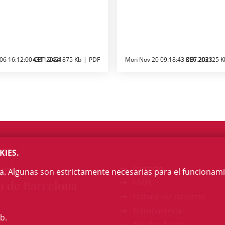
 06 16:12:00 CET 2024
4311.2421875 Kb
PDF
Mon Nov 20 09:18:43 CET 2023
396.203125 K
KIES.
egi
Contacto
na. Algunas son estrictamente necesarias para el funcionami
a de Barcelona
FAQs
Trabaja con nosotros
Transparencia
b.
Alquiler de salas