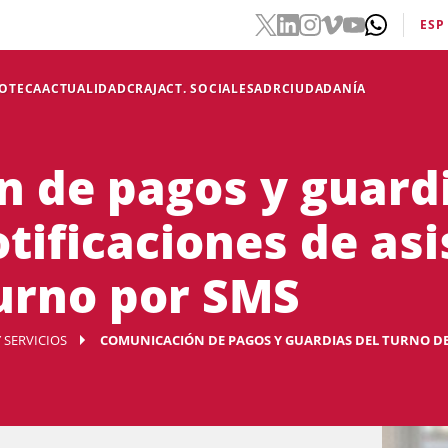
ESP
IOTECA
ACTUALIDAD
CRAJ
ACT. SOCIALES
ADR
CIUDADANÍA
 de pagos y guardi
otificaciones de as
urno por SMS
 SERVICIOS
COMUNICACIÓN DE PAGOS Y GUARDIAS DEL TURNO DE OF