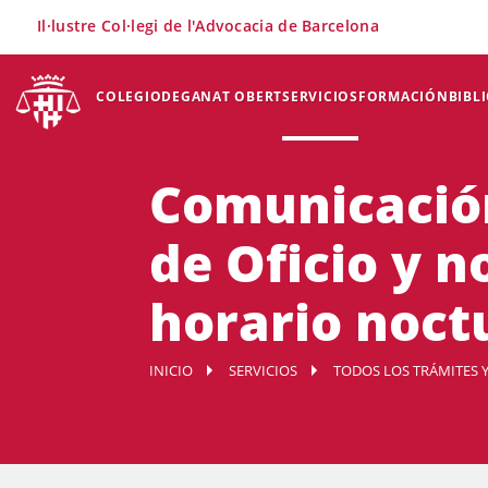
×
Il·lustre Col·legi de l'Advocacia de Barcelona
COLEGIO
DEGANAT OBERT
SERVICIOS
FORMACIÓN
BIBL
Comunicación
de Oficio y n
horario noct
INICIO
SERVICIOS
TODOS LOS TRÁMITES Y