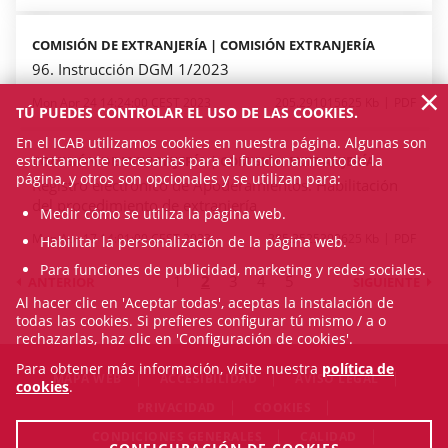
COMISIÓN DE EXTRANJERÍA | COMISIÓN EXTRANJERÍA
96. Instrucción DGM 1/2023
×
Mon Apr 24 14:24:00 CEST 2023
205.291015625 Kb
PDF
TÚ PUEDES CONTROLAR EL USO DE LAS COOKIES.
En el ICAB utilizamos cookies en nuestra página. Algunas son
estrictamente necesarias para el funcionamiento de la
COMISIÓN DE EXTRANJERÍA | COMISIÓN EXTRANJERÍA
página, y otros son opcionales y se utilizan para:
Registro electrónico de Apoderamientos. Habilitación
del procedimiento de extranjería
Medir cómo se utiliza la página web.
Mon Apr 17 14:01:00 CEST 2023
385.3525390625 Kb
PDF
Habilitar la personalización de la página web.
Para funciones de publicidad, marketing y redes sociales.
1
2
3
4
5
ANTERIOR
SIGUIENTE
Al hacer clic en 'Aceptar todas', aceptas la instalación de
todas las cookies. Si prefieres configurar tú mismo / a o
rechazarlas, haz clic en 'Configuración de cookies'.
Para obtener más información, visite nuestra
política de
MAPA WEB
ACCESIBILIDAD
AVISO LEGAL
cookies
.
PRIVACIDAD
COOKIES
CONDICIONES GENERALES
CALIDAD