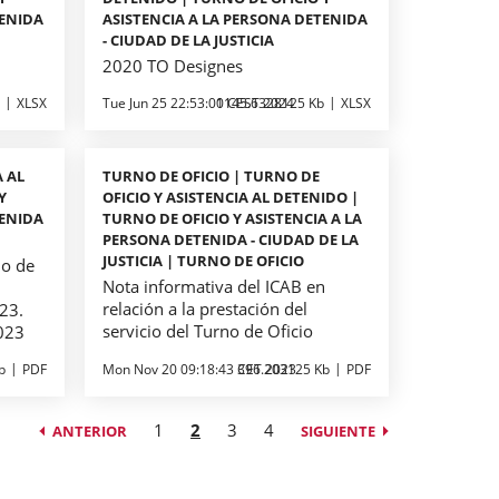
TENIDA
ASISTENCIA A LA PERSONA DETENIDA
- CIUDAD DE LA JUSTICIA
2020 TO Designes
XLSX
Tue Jun 25 22:53:00 CEST 2024
1145.6328125 Kb
XLSX
A AL
TURNO DE OFICIO | TURNO DE
Y
OFICIO Y ASISTENCIA AL DETENIDO |
TENIDA
TURNO DE OFICIO Y ASISTENCIA A LA
PERSONA DETENIDA - CIUDAD DE LA
JUSTICIA | TURNO DE OFICIO
io de
Nota informativa del ICAB en
relación a la prestación del
23.
servicio del Turno de Oficio
2023
b
PDF
Mon Nov 20 09:18:43 CET 2023
396.203125 Kb
PDF
1
2
3
4
ANTERIOR
SIGUIENTE