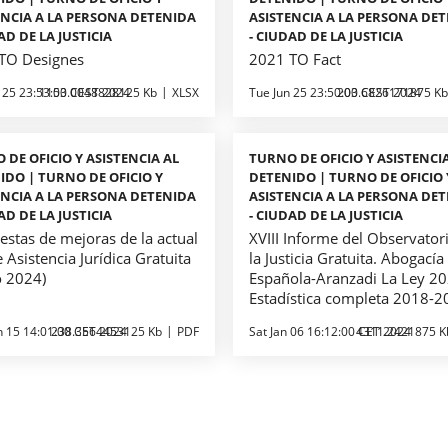
ENCIA A LA PERSONA DETENIDA
ASISTENCIA A LA PERSONA DE
AD DE LA JUSTICIA
- CIUDAD DE LA JUSTICIA
TO Designes
2021 TO Fact
 25 23:53:00 CEST 2024
1153.0048828125 Kb
XLSX
Tue Jun 25 23:50:00 CEST 2024
203.6826171875 Kb
 DE OFICIO Y ASISTENCIA AL
TURNO DE OFICIO Y ASISTENCI
IDO | TURNO DE OFICIO Y
DETENIDO | TURNO DE OFICIO 
ENCIA A LA PERSONA DETENIDA
ASISTENCIA A LA PERSONA DE
AD DE LA JUSTICIA
- CIUDAD DE LA JUSTICIA
estas de mejoras de la actual
XVIII Informe del Observator
 Asistencia Jurídica Gratuita
la Justicia Gratuita. Abogacía
o 2024)
Española-Aranzadi La Ley 20
Estadística completa 2018-
n 15 14:01:00 CET 2024
238.3564453125 Kb
PDF
Sat Jan 06 16:12:00 CET 2024
4311.2421875 K