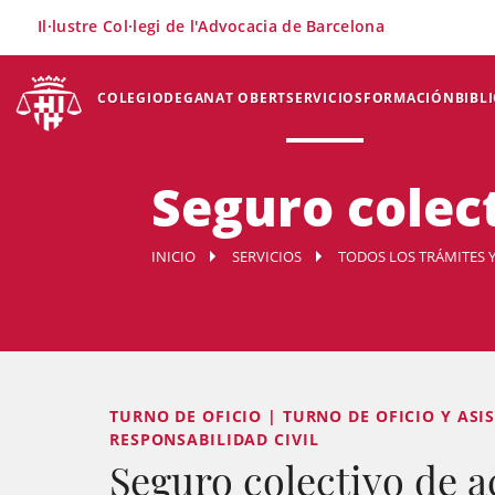
×
Il·lustre Col·legi de l'Advocacia de Barcelona
COLEGIO
DEGANAT OBERT
SERVICIOS
FORMACIÓN
BIBL
Seguro colec
INICIO
SERVICIOS
TODOS LOS TRÁMITES Y
TURNO DE OFICIO | TURNO DE OFICIO Y ASIS
RESPONSABILIDAD CIVIL
Seguro colectivo de a