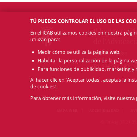
TÚ PUEDES CONTROLAR EL USO DE LAS COO
Il·lustre Col·l
En el ICAB utilizamos cookies en nuestra pági
utilizan para:
de l'Advocaci
Medir cómo se utiliza la página web.
c/ Mallorca, 283
08037 Barcelona
Habilitar la personalización de la página we
Tel. 934 961 880
Para funciones de publicidad, marketing y 
Al hacer clic en 'Aceptar todas', aceptas la ins
de cookies'.
Para obtener más información, visite nuestra
MAPA WEB
ACCESIBILIDAD
AV
© Fri Aug 07 21:39