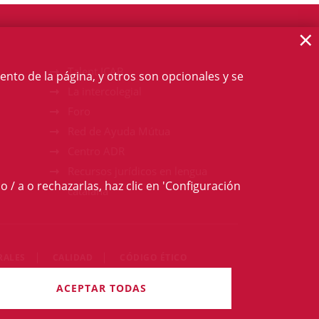
×
Talent ICAB
ento de la página, y otros son opcionales y se
La intercolegial
Foro
Red de Ayuda Mútua
Centro ADR
Recursos jurídicos en lengua
o / a o rechazarlas, haz clic en 'Configuración
catalana
RALES
CALIDAD
CÓDIGO ÉTICO
derechos reservados
ACEPTAR TODAS