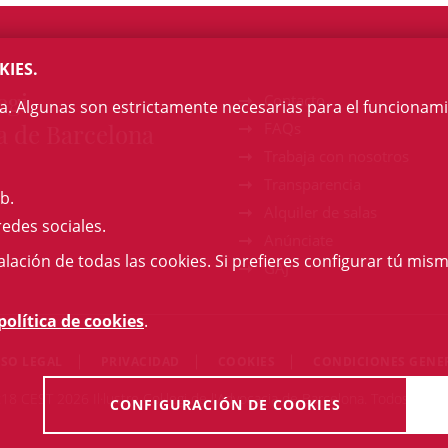
KIES.
egi
Contacto
na. Algunas son estrictamente necesarias para el funcionami
a de Barcelona
FAQs
Trabaja con nosotros
Transparencia
b.
Alquiler de salas
redes sociales.
Anúnciate
talación de todas las cookies. Si prefieres configurar tú mism
GAJ
política de cookies
.
ISO LEGAL
PRIVACIDAD
COOKIES
CONDICIONES GENE
:18 CEST 2026 Il·lustre Col·legi de l'Advocacia de Barcelona. Todos los 
CONFIGURACIÓN DE COOKIES