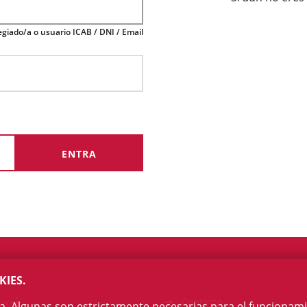
giado/a o usuario ICAB / DNI / Email
KIES.
egi
Contacto
na. Algunas son estrictamente necesarias para el funcionami