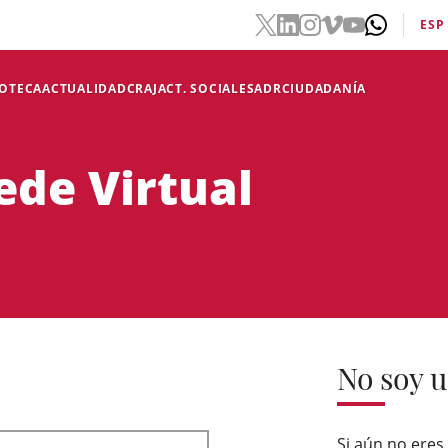
ESP
IOTECA
ACTUALIDAD
CRAJ
ACT. SOCIALES
ADR
CIUDADANÍA
ede Virtual
No soy u
Si aún no eres