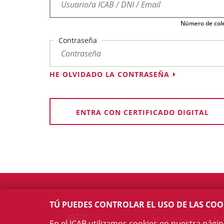
Número de cole
Contraseña
HE OLVIDADO LA CONTRASEÑA
ENTRA CON CERTIFICADO DIGITAL
TÚ PUEDES CONTROLAR EL USO DE LAS COO
Il·lustre Col·l
En el ICAB utilizamos cookies en nuestra pági