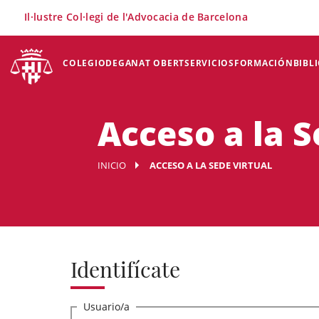
×
Il·lustre Col·legi de l'Advocacia de Barcelona
COLEGIO
DEGANAT OBERT
SERVICIOS
FORMACIÓN
BIBL
Acceso a la S
INICIO
ACCESO A LA SEDE VIRTUAL
Identifícate
Usuario/a