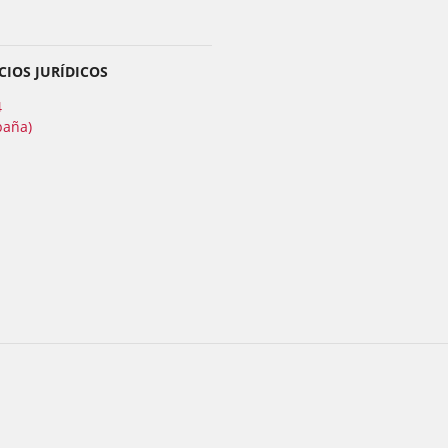
CIOS JURÍDICOS
4
paña)