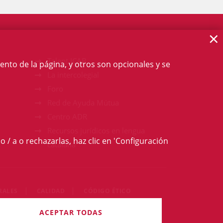
×
Talent ICAB
ento de la página, y otros son opcionales y se
La intercolegial
Foro
Red de Ayuda Mútua
Centro ADR
Recursos jurídicos en lengua
o / a o rechazarlas, haz clic en 'Configuración
catalana
RALES
CALIDAD
CÓDIGO ÉTICO
 derechos reservados
ACEPTAR TODAS