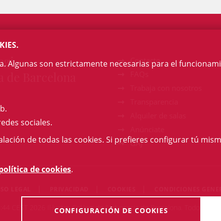
KIES.
egi
Contacto
na. Algunas son estrictamente necesarias para el funcionami
a de Barcelona
FAQs
Trabaja con nosotros
Transparencia
b.
Alquiler de salas
redes sociales.
Anúnciate
talación de todas las cookies. Si prefieres configurar tú mism
GAJ
política de cookies
.
ISO LEGAL
PRIVACIDAD
COOKIES
CONDICIONES GENE
44 CEST 2026 Il·lustre Col·legi de l'Advocacia de Barcelona. Todos los
CONFIGURACIÓN DE COOKIES