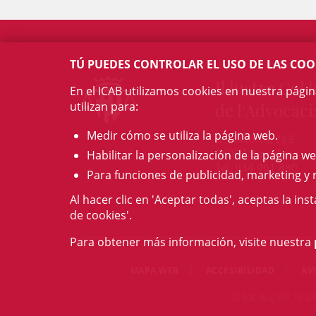
TÚ PUEDES CONTROLAR EL USO DE LAS COO
Il·lustre Col·l
En el ICAB utilizamos cookies en nuestra pági
utilizan para:
de l'Advocaci
Medir cómo se utiliza la página web.
c/ Mallorca, 283
08037 Barcelona
Habilitar la personalización de la página we
Tel. 934 961 880
Para funciones de publicidad, marketing y 
Al hacer clic en 'Aceptar todas', aceptas la ins
de cookies'.
Para obtener más información, visite nuestra
MAPA WEB
ACCESIBILIDAD
AV
© Sat Aug 08 13:24: