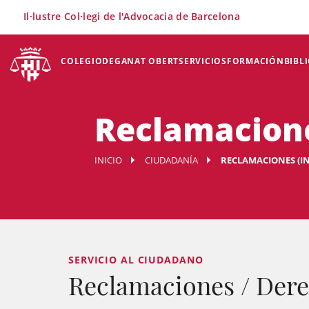
×
Il·lustre Col·legi de l'Advocacia de Barcelona
COLEGIO
DEGANAT OBERT
SERVICIOS
FORMACIÓN
BIBL
Reclamaciones
INICIO
CIUDADANÍA
RECLAMACIONES (IN
SERVICIO AL CIUDADANO
Reclamaciones / Derec