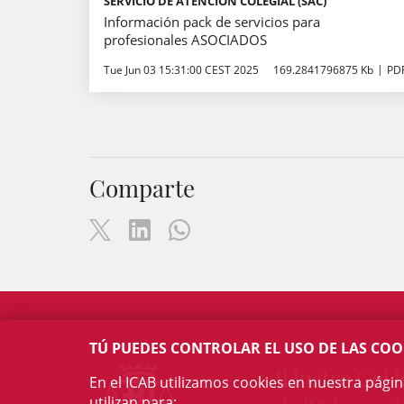
SERVICIO DE ATENCIÓN COLEGIAL (SAC)
Información pack de servicios para
profesionales ASOCIADOS
Tue Jun 03 15:31:00 CEST 2025
169.2841796875 Kb
PD
Comparte
TÚ PUEDES CONTROLAR EL USO DE LAS COO
Il·lustre Col·l
En el ICAB utilizamos cookies en nuestra pági
utilizan para: