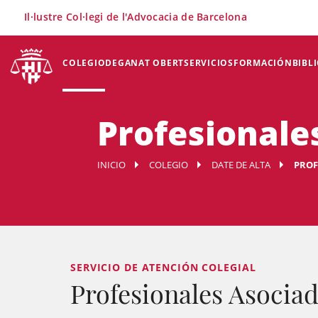
×
Il·lustre Col·legi de l'Advocacia de Barcelona
COLEGIO
DEGANAT OBERT
SERVICIOS
FORMACIÓN
BIBL
Profesionale
INICIO
COLEGIO
DATE DE ALTA
PROF
SERVICIO DE ATENCIÓN COLEGIAL
Profesionales Asociad