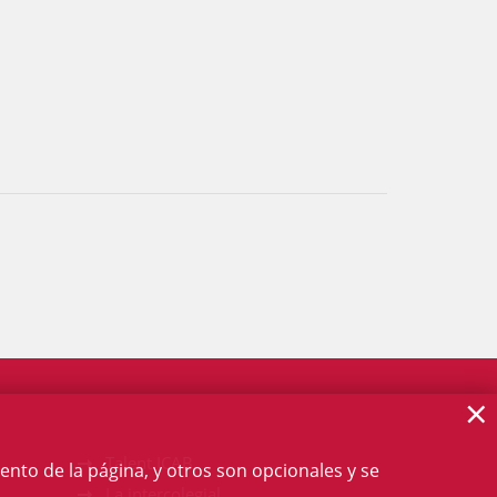
×
Talent ICAB
ento de la página, y otros son opcionales y se
La intercolegial