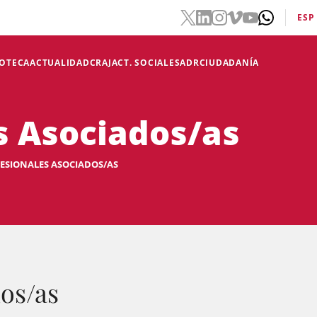
ESP
IOTECA
ACTUALIDAD
CRAJ
ACT. SOCIALES
ADR
CIUDADANÍA
s Asociados/as
ESIONALES ASOCIADOS/AS
os/as