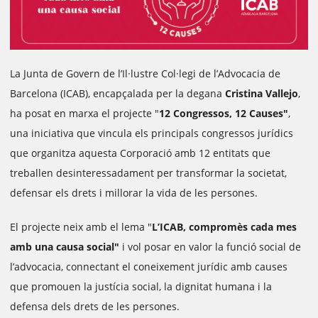
La Junta de Govern de l’Il·lustre Col·legi de l’Advocacia de
Barcelona (ICAB), encapçalada per la degana
Cristina Vallejo
,
ha posat en marxa el projecte "
12 Congressos, 12 Causes"
,
una iniciativa que vincula els principals congressos jurídics
que organitza aquesta Corporació amb 12 entitats que
treballen desinteressadament per transformar la societat,
defensar els drets i millorar la vida de les persones.
El projecte neix amb el lema "
L’ICAB, compromès cada mes
amb una causa social"
i vol posar en valor la funció social de
l’advocacia, connectant el coneixement jurídic amb causes
que promouen la justícia social, la dignitat humana i la
defensa dels drets de les persones.