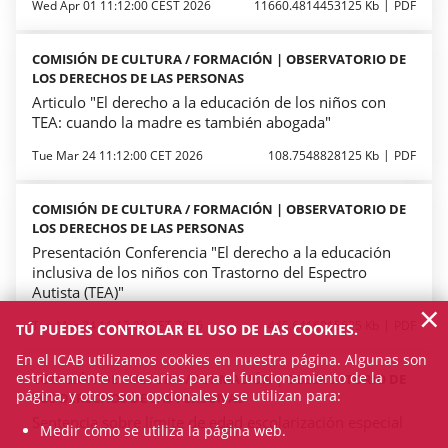
Wed Apr 01 11:12:00 CEST 2026
11660.4814453125 Kb
PDF
COMISIÓN DE CULTURA / FORMACIÓN | OBSERVATORIO DE
LOS DERECHOS DE LAS PERSONAS
Articulo "El derecho a la educación de los niños con
TEA: cuando la madre es también abogada"
Tue Mar 24 11:12:00 CET 2026
108.7548828125 Kb
PDF
COMISIÓN DE CULTURA / FORMACIÓN | OBSERVATORIO DE
LOS DERECHOS DE LAS PERSONAS
Presentación Conferencia "El derecho a la educación
inclusiva de los niños con Trastorno del Espectro
Autista (TEA)"
×
Tue Mar 24 11:12:00 CET 2026
445.6416015625 Kb
PDF
TÚ PUEDES CONTROLAR EL USO DE LAS COOKIES.
En el ICAB utilizamos cookies en nuestra página. Algunas son
estrictamente necesarias para el funcionamiento de la
COMISIÓN DE CULTURA / FORMACIÓN | OBSERVATORIO DE
página, y otros son opcionales y se utilizan para:
LOS DERECHOS DE LAS PERSONAS
Sentencia sobre límite de edad escolarización especial
Medir cómo se utiliza la página web.