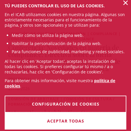
×
2027
TÚ PUEDES CONTROLAR EL USO DE LAS COOKIES.
PRESENCIAL Y ON-LINE
En el ICAB utilizamos cookies en nuestra página. Algunas son
estrictamente necesarias para el funcionamiento de la
Del 08/03/2027 al 14/07/2027
página, y otros son opcionales y se utilizan para:
COMISIÓN DE CULTURA / FORMACIÓN | COMPLIANCE |
Medir cómo se utiliza la página web.
CONFERENCIA | SECCIÓN DE COMPLIANCE
Habilitar la personalización de la página web.
Conferencia: Novedades en materia de
Para funciones de publicidad, marketing y redes sociales.
compliance: Directiva sobre la lucha
contra la corrupción y Anteproyecto de
Al hacer clic en 'Aceptar todas', aceptas la instalación de
todas las cookies. Si prefieres configurar tú mismo / a o
Ley Orgánica de Integridad Pública
rechazarlas, haz clic en 'Configuración de cookies'.
PRESENCIAL
Para obtener más información, visite nuestra
política de
cookies
.
27/10/2026
COMISIÓN DE ARBITRAJE | COMISIÓN DE CULTURA /
CONFIGURACIÓN DE COOKIES
FORMACIÓN | CONGRESO
International Arbitration Congress
2026. Quo Vadis Arbitration
ACEPTAR TODAS