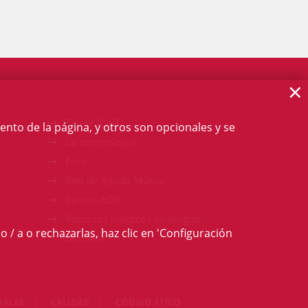
×
Talent ICAB
ento de la página, y otros son opcionales y se
La intercolegial
Foro
Red de Ayuda Mútua
Centro ADR
Recursos jurídicos en lengua
o / a o rechazarlas, haz clic en 'Configuración
catalana
RALES
CALIDAD
CÓDIGO ÉTICO