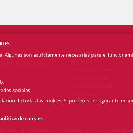
KIES.
egi
Contacto
na. Algunas son estrictamente necesarias para el funcionami
a de Barcelona
FAQs
Trabaja con nosotros
Transparencia
b.
Alquiler de salas
redes sociales.
Anúnciate
talación de todas las cookies. Si prefieres configurar tú mism
GAJ
política de cookies
.
ISO LEGAL
PRIVACIDAD
COOKIES
CONDICIONES GENE