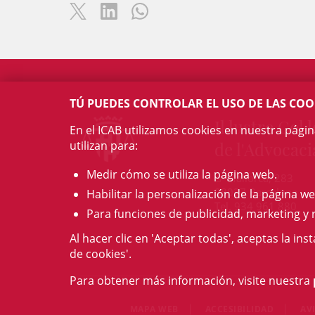
TÚ PUEDES CONTROLAR EL USO DE LAS COO
Il·lustre Col·l
En el ICAB utilizamos cookies en nuestra pági
utilizan para:
de l'Advocaci
Medir cómo se utiliza la página web.
c/ Mallorca, 283
08037 Barcelona
Habilitar la personalización de la página we
Tel. 934 961 880
Para funciones de publicidad, marketing y 
Al hacer clic en 'Aceptar todas', aceptas la ins
de cookies'.
Para obtener más información, visite nuestra
MAPA WEB
ACCESIBILIDAD
AV