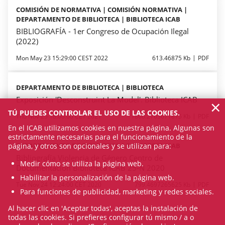
COMISIÓN DE NORMATIVA | COMISIÓN NORMATIVA |
DEPARTAMENTO DE BIBLIOTECA | BIBLIOTECA ICAB
BIBLIOGRAFÍA - 1er Congreso de Ocupación Ilegal
(2022)
Mon May 23 15:29:00 CEST 2022
613.46875 Kb
PDF
DEPARTAMENTO DE BIBLIOTECA | BIBLIOTECA
Exposición 'Desconstruint La Model'. Biblioteca ICAB
×
TÚ PUEDES CONTROLAR EL USO DE LAS COOKIES.
Thu Nov 25 18:00:00 CET 2021
1860.2763671875 Kb
PDF
En el ICAB utilizamos cookies en nuestra página. Algunas son
estrictamente necesarias para el funcionamiento de la
página, y otros son opcionales y se utilizan para:
DEPARTAMENTO DE BIBLIOTECA | BIBLIOTECA ICAB
Bibliografía Violencia de Género Centro de
Medir cómo se utiliza la página web.
Documentación Biblioteca ICAB 25-N 2020
Habilitar la personalización de la página web.
Tue Nov 24 12:24:00 CET 2020
799.4697265625 Kb
PDF
Para funciones de publicidad, marketing y redes sociales.
Al hacer clic en 'Aceptar todas', aceptas la instalación de
todas las cookies. Si prefieres configurar tú mismo / a o