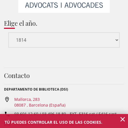
Elige el año.
Contacto
DEPARTAMENTO DE BIBLIOTECA (DSI)
Mallorca, 283
08087 , Barcelona (España)
93 601 12 60 / 93 496 18 80
- EXT.
5316 cat / 5416 cast
×
TÚ PUEDES CONTROLAR EL USO DE LAS COOKIES.
bibliodsi@icab.cat; icabdsi@icab.cat