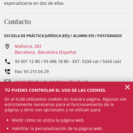
especializarse en dos de ellas.
Contacto
ESCUELA DE PRÁCTICA JURÍDICA (EPJ) / ALUMNI EPJ / POSTGRADOS
Mallorca, 283
Barcelona , Barcelona (España)
93 601 12 80 / 93 496 18 80
- EXT.
5334 cat / 5434 cast
Fax: 93 215 04 29
escola@icab.cat; postgraus@icab.cat
×
TÚ PUEDES CONTROLAR EL USO DE LAS COOKIES.
alumniepj@icab.cat
En el ICAB utilizamos cookies en nuestra página. Algunas son
estrictamente necesarias para el funcionamiento de la
página, y otros son opcionales y se utilizan para:
Medir cómo se utiliza la página web.
Comparte
Habilitar la personalización de la página web.