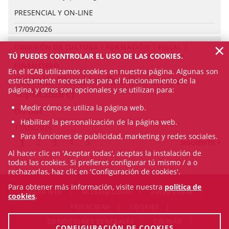
PRESENCIAL Y ON-LINE
17/09/2026
×
COMISIÓN DE CULTURA / FORMACIÓN | FISCAL |
TÚ PUEDES CONTROLAR EL USO DE LAS COOKIES.
CONFERENCIA | SECCIÓN DE DERECHO FISCAL Y
FINANCIERO
En el ICAB utilizamos cookies en nuestra página. Algunas son
Tertulia Fiscal on-line (jueves 17 de
estrictamente necesarias para el funcionamiento de la
página, y otros son opcionales y se utilizan para:
septiembre)
Medir cómo se utiliza la página web.
ON-LINE
Habilitar la personalización de la página web.
17/09/2026
Para funciones de publicidad, marketing y redes sociales.
1
2
3
4
5
SIGUIENTE
Al hacer clic en 'Aceptar todas', aceptas la instalación de
todas las cookies. Si prefieres configurar tú mismo / a o
rechazarlas, haz clic en 'Configuración de cookies'.
Para obtener más información, visite nuestra
política de
MAPA WEB
ACCESIBILIDAD
AVISO LEGAL
cookies
.
PRIVACIDAD
COOKIES
CONDICIONES GENERALES
CALIDAD
CONFIGURACIÓN DE COOKIES