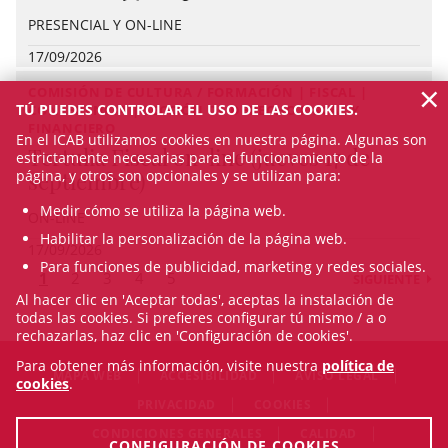
PRESENCIAL Y ON-LINE
17/09/2026
×
COMISIÓN DE CULTURA / FORMACIÓN | FISCAL |
TÚ PUEDES CONTROLAR EL USO DE LAS COOKIES.
CONFERENCIA | SECCIÓN DE DERECHO FISCAL Y
FINANCIERO
En el ICAB utilizamos cookies en nuestra página. Algunas son
Tertulia Fiscal on-line (jueves 17 de
estrictamente necesarias para el funcionamiento de la
página, y otros son opcionales y se utilizan para:
septiembre)
Medir cómo se utiliza la página web.
ON-LINE
Habilitar la personalización de la página web.
17/09/2026
Para funciones de publicidad, marketing y redes sociales.
1
2
3
4
5
SIGUIENTE
Al hacer clic en 'Aceptar todas', aceptas la instalación de
todas las cookies. Si prefieres configurar tú mismo / a o
rechazarlas, haz clic en 'Configuración de cookies'.
Para obtener más información, visite nuestra
política de
MAPA WEB
ACCESIBILIDAD
AVISO LEGAL
cookies
.
PRIVACIDAD
COOKIES
CONDICIONES GENERALES
CALIDAD
CONFIGURACIÓN DE COOKIES