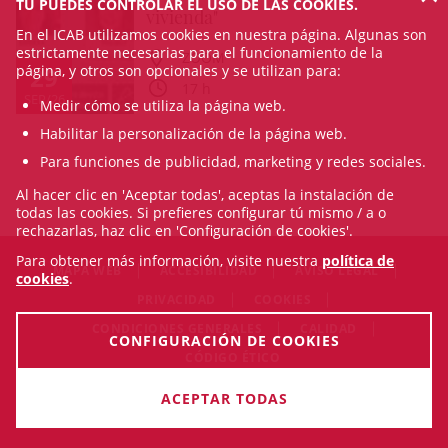
TÚ PUEDES CONTROLAR EL USO DE LAS COOKIES.
vivienda"
En el ICAB utilizamos cookies en nuestra página. Algunas son
estrictamente necesarias para el funcionamiento de la
ZOOM
página, y otros son opcionales y se utilizan para:
29
17 h
SEP/26
Medir cómo se utiliza la página web.
Habilitar la personalización de la página web.
Para funciones de publicidad, marketing y redes sociales.
Al hacer clic en 'Aceptar todas', aceptas la instalación de
todas las cookies. Si prefieres configurar tú mismo / a o
rechazarlas, haz clic en 'Configuración de cookies'.
Para obtener más información, visite nuestra
política de
MAPA WEB
ACCESIBILIDAD
AVISO LEGAL
cookies
.
PRIVACIDAD
COOKIES
CONDICIONES GENERALES
CALIDAD
CONFIGURACIÓN DE COOKIES
CÓDIGO ÉTICO
© Sat Aug 08 01:37:31 CEST 2026 Il·lustre Col·legi de l'Advocacia
ACEPTAR TODAS
de Barcelona. Todos los derechos reservados