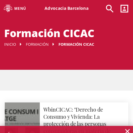
Advocacia Barcelona
MENÚ
Formación CICAC
INICIO
FORMACIÓN
FORMACIÓN CICAC
WbinCICAC: "Derecho de
Consumo y Vivienda: La
protección de las personas
×
consumidoras en materia de