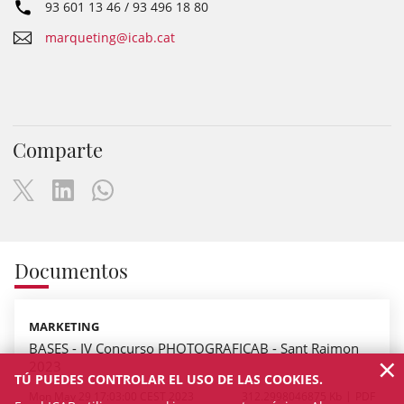
93 601 13 46 / 93 496 18 80
marqueting@icab.cat
Comparte
Documentos
MARKETING
BASES - IV Concurso PHOTOGRAFICAB - Sant Raimon
×
2023
TÚ PUEDES CONTROLAR EL USO DE LAS COOKIES.
Mon May 29 17:03:00 CEST 2023
312.2998046875 Kb
PDF