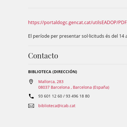
https://portaldogc.gencat.cat/utilsEADOP/PD
El període per presentar sol·licituds és del 14 
Contacto
BIBLIOTECA (DIRECCIÓN)
Mallorca, 283
08037 Barcelona , Barcelona (España)
93 601 12 60 / 93 496 18 80
biblioteca@icab.cat