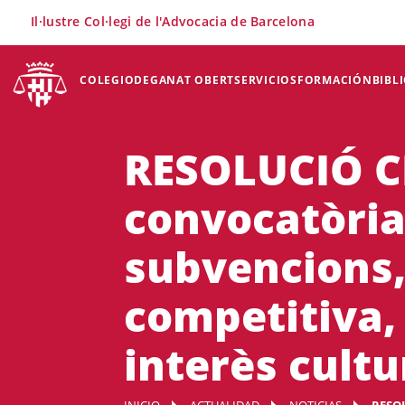
×
Il·lustre Col·legi de l'Advocacia de Barcelona
COLEGIO
DEGANAT OBERT
SERVICIOS
FORMACIÓN
BIBL
RESOLUCIÓ CLT
convocatòria
subvencions,
competitiva, 
interès cultu