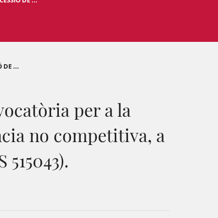
ESSIÓ DE ...
DE ...
ocatòria per a la
cia no competitiva, a
S 515043).