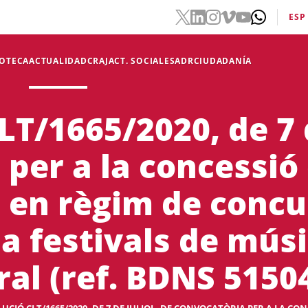
ESP
IOTECA
ACTUALIDAD
CRAJ
ACT. SOCIALES
ADR
CIUDADANÍA
/1665/2020, de 7 d
 per a la concessió
 en règim de concu
a festivals de músi
ral (ref. BDNS 51504