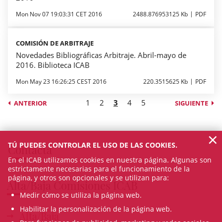
Mon Nov 07 19:03:31 CET 2016
2488.876953125 Kb
PDF
COMISIÓN DE ARBITRAJE
Novedades Bibliográficas Arbitraje. Abril-mayo de
2016. Biblioteca ICAB
Mon May 23 16:26:25 CEST 2016
220.3515625 Kb
PDF
1
2
3
4
5
ANTERIOR
SIGUIENTE
×
TÚ PUEDES CONTROLAR EL USO DE LAS COOKIES.
Contacta
En el ICAB utilizamos cookies en nuestra página. Algunas son
estrictamente necesarias para el funcionamiento de la
página, y otros son opcionales y se utilizan para:
Alta/Baja Comisiones ICAB
Medir cómo se utiliza la página web.
Habilitar la personalización de la página web.
Alta/Baja