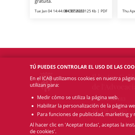
gratuita.
Tue Jan 04 14:44:08 CET 2022
84.9658203125 Kb
PDF
Thu Ap
TÚ PUEDES CONTROLAR EL USO DE LAS COO
Il·lustre Col·l
En el ICAB utilizamos cookies en nuestra pági
utilizan para:
de l'Advocaci
Medir cómo se utiliza la página web.
c/ Mallorca, 283
08037 Barcelona
Habilitar la personalización de la página we
Tel. 934 961 880
Para funciones de publicidad, marketing y 
Al hacer clic en 'Aceptar todas', aceptas la ins
de cookies'.