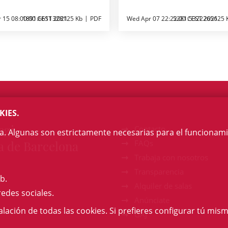
r 15 08:00:00 CEST 2021
1891.6611328125 Kb
PDF
Wed Apr 07 22:22:00 CEST 2021
5281.5322265625 
KIES.
egi
Contacto
na. Algunas son estrictamente necesarias para el funcionami
a de Barcelona
FAQs
Trabaja con nosotros
Transparencia
b.
Alquiler de salas
redes sociales.
Anúnciate
talación de todas las cookies. Si prefieres configurar tú mism
GAJ