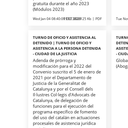
gratuita durante el año 2023
(Módulos 2023)
Wed Jan 04 08:40:00 CET 2023
1592.3828125 Kb
PDF
Tue No
TURNO DE OFICIO Y ASISTENCIA AL
TURNO
DETENIDO | TURNO DE OFICIO Y
DETEN
ASISTENCIA A LA PERSONA DETENIDA
ASIST
- CIUDAD DE LA JUSTICIA
- CIUD
Adenda de prórroga y
Globa
modificación para el 2022 del
(Abog
Convenio suscrito el 5 de enero de
2021 por el Departamento de
Justicia de la Generalitat de
Catalunya y por el Consell dels
Il·lustres Col·legis d'Advocats de
Catalunya, de delegación de
funciones para el ejecución del
programa específico de fomento
del uso del catalán en actuaciones
procesales de asistencia jurídica