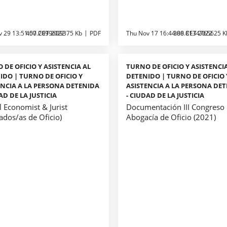
v 29 13:51:00 CET 2022
457.2099609375 Kb
PDF
Thu Nov 17 16:44:00 CET 2022
388.8134765625 K
 DE OFICIO Y ASISTENCIA AL
TURNO DE OFICIO Y ASISTENCI
IDO | TURNO DE OFICIO Y
DETENIDO | TURNO DE OFICIO 
ENCIA A LA PERSONA DETENIDA
ASISTENCIA A LA PERSONA DE
AD DE LA JUSTICIA
- CIUDAD DE LA JUSTICIA
l Economist & Jurist
Documentación III Congreso 
ados/as de Oficio)
Abogacía de Oficio (2021)