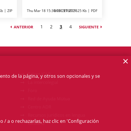
Kb
ZIP
Thu Mar 18 15:30:00 CET 2021
6130.916015625 Kb
PDF
1
2
3
4
ANTERIOR
SIGUIENTE
×
Talent ICAB
ento de la página, y otros son opcionales y se
La intercolegial
Foro
Red de Ayuda Mútua
Centro ADR
Recursos jurídicos en lengua
o / a o rechazarlas, haz clic en 'Configuración
catalana