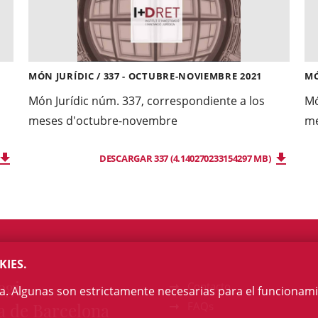
MÓN JURÍDIC / 337 - OCTUBRE-NOVIEMBRE 2021
MÓ
Món Jurídic núm. 337, correspondiente a los
Mó
meses d'octubre-novembre
me
DESCARGAR 337 (4.140270233154297 MB)
KIES.
egi
Contacto
na. Algunas son estrictamente necesarias para el funcionami
a de Barcelona
FAQs