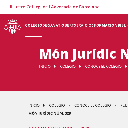
×
Il·lustre Col·legi de l'Advocacia de Barcelona
COLEGIO
DEGANAT OBERT
SERVICIOS
FORMACIÓN
BIBL
Món Jurídic 
INICIO
COLEGIO
CONOCE EL COLEGIO
INICIO
COLEGIO
CONOCE EL COLEGIO
PUB
MÓN JURÍDIC NÚM. 329