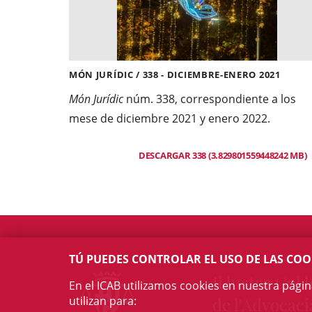
MÓN JURÍDIC / 338 - DICIEMBRE-ENERO 2021
Món Jurídic
núm. 338, correspondiente a los
mese de diciembre 2021 y enero 2022.
DESCARGAR 338 (3.829801559448242 MB)
TÚ PUEDES CONTROLAR EL USO DE LAS COO
Il·lustre Col·l
En el ICAB utilizamos cookies en nuestra pági
utilizan para:
de l'Advocaci