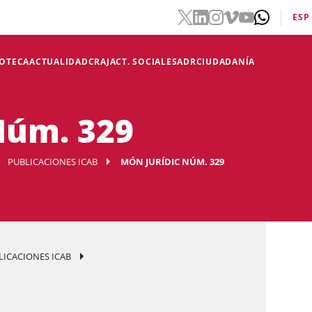
ESP
IOTECA
ACTUALIDAD
CRAJ
ACT. SOCIALES
ADR
CIUDADANÍA
Núm. 329
PUBLICACIONES ICAB
MÓN JURÍDIC NÚM. 329
LICACIONES ICAB