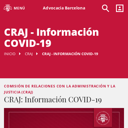
Advocacia Barcelona
MENÚ
CRAJ - Información
COVID-19
INICIO
CRAJ
CRAJ - INFORMACIÓN COVID-19
COMISIÓN DE RELACIONES CON LA ADMINISTRACIÓN Y LA
JUSTICIA (CRAJ)
CRAJ: Información COVID-19