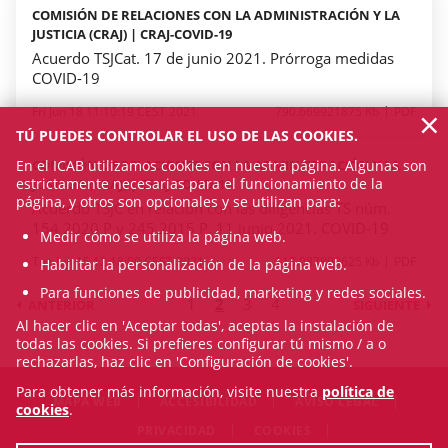
COMISIÓN DE RELACIONES CON LA ADMINISTRACIÓN Y LA
JUSTICIA (CRAJ) | CRAJ-COVID-19
Acuerdo TSJCat. 17 de junio 2021. Prórroga medidas
COVID-19
×
Fri Jun 18 11:10:19 CEST 2021
790.669921875 Kb
PDF
TÚ PUEDES CONTROLAR EL USO DE LAS COOKIES.
COMISIÓN DE RELACIONES CON LA ADMINISTRACIÓN Y LA
En el ICAB utilizamos cookies en nuestra página. Algunas son
estrictamente necesarias para el funcionamiento de la
JUSTICIA (CRAJ) | CRAJ-COVID-19
página, y otros son opcionales y se utilizan para:
Acuerdo TSJC en relación con las diligencias TS núm.
154 2020 P y 245 2015 P. 11 junio 2021. COVID-19
Medir cómo se utiliza la página web.
Tue Jun 15 12:18:00 CEST 2021
113.087890625 Kb
PDF
Habilitar la personalización de la página web.
Para funciones de publicidad, marketing y redes sociales.
1
2
3
4
ANTERIOR
SIGUIENTE
Al hacer clic en 'Aceptar todas', aceptas la instalación de
todas las cookies. Si prefieres configurar tú mismo / a o
rechazarlas, haz clic en 'Configuración de cookies'.
Para obtener más información, visite nuestra
política de
MAPA WEB
ACCESIBILIDAD
AVISO LEGAL
cookies
.
PRIVACIDAD
COOKIES