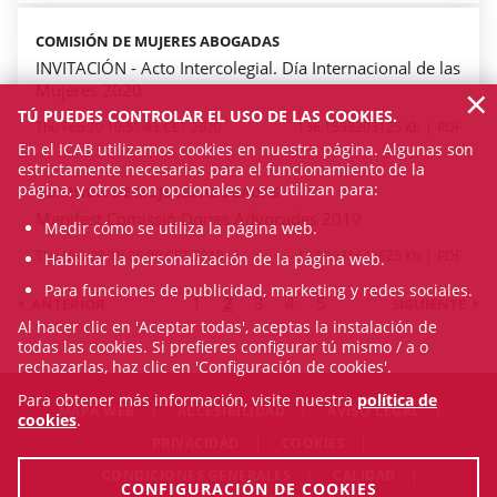
COMISIÓN DE MUJERES ABOGADAS
INVITACIÓN - Acto Intercolegial. Día Internacional de las
×
Mujeres 2020
TÚ PUEDES CONTROLAR EL USO DE LAS COOKIES.
Thu Feb 20 10:51:43 CET 2020
136.1533203125 Kb
PDF
En el ICAB utilizamos cookies en nuestra página. Algunas son
estrictamente necesarias para el funcionamiento de la
página, y otros son opcionales y se utilizan para:
COMISIÓN DE MUJERES ABOGADAS
Manifest Comissió Dones Advocades 2019
Medir cómo se utiliza la página web.
Thu Nov 28 19:06:00 CET 2019
127.9931640625 Kb
PDF
Habilitar la personalización de la página web.
Para funciones de publicidad, marketing y redes sociales.
1
2
3
4
5
ANTERIOR
SIGUIENTE
Al hacer clic en 'Aceptar todas', aceptas la instalación de
todas las cookies. Si prefieres configurar tú mismo / a o
rechazarlas, haz clic en 'Configuración de cookies'.
Para obtener más información, visite nuestra
política de
MAPA WEB
ACCESIBILIDAD
AVISO LEGAL
cookies
.
PRIVACIDAD
COOKIES
CONDICIONES GENERALES
CALIDAD
CONFIGURACIÓN DE COOKIES