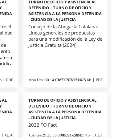
A AL
TURNO DE OFICIO Y ASISTENCIA AL
Y
DETENIDO | TURNO DE OFICIO Y
TENIDA
ASISTENCIA A LA PERSONA DETENIDA
- CIUDAD DE LA JUSTICIA
tre el
Consejo de la Abogacía Catalana:
alidad
Líneas generales de propuestas
s
para una modificación de la Ley de
s de
Justicia Gratuita (2024)
iento
ateria
urídica
b
PDF
Mon Dec 30 14:01:00 CET 2024
1365.0576171875 Kb
PDF
A AL
TURNO DE OFICIO Y ASISTENCIA AL
Y
DETENIDO | TURNO DE OFICIO Y
TENIDA
ASISTENCIA A LA PERSONA DETENIDA
- CIUDAD DE LA JUSTICIA
2022 TO Fact
XLSX
Tue Jun 25 23:56:00 CEST 2024
189.95703125 Kb
XLSX