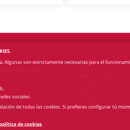
KIES.
egi
Contacto
na. Algunas son estrictamente necesarias para el funcionami
a de Barcelona
FAQs
Trabaja con nosotros
Transparencia
b.
Alquiler de salas
redes sociales.
Anúnciate
talación de todas las cookies. Si prefieres configurar tú mism
GAJ
política de cookies
.