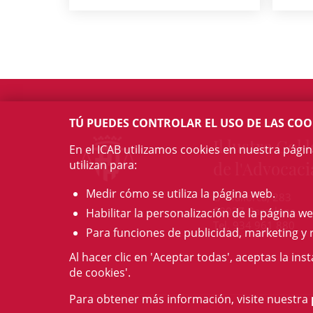
TÚ PUEDES CONTROLAR EL USO DE LAS COO
Il·lustre Col·l
En el ICAB utilizamos cookies en nuestra pági
utilizan para:
de l'Advocaci
Medir cómo se utiliza la página web.
c/ Mallorca, 283
08037 Barcelona
Habilitar la personalización de la página we
Tel. 934 961 880
Para funciones de publicidad, marketing y 
Al hacer clic en 'Aceptar todas', aceptas la ins
de cookies'.
Para obtener más información, visite nuestra