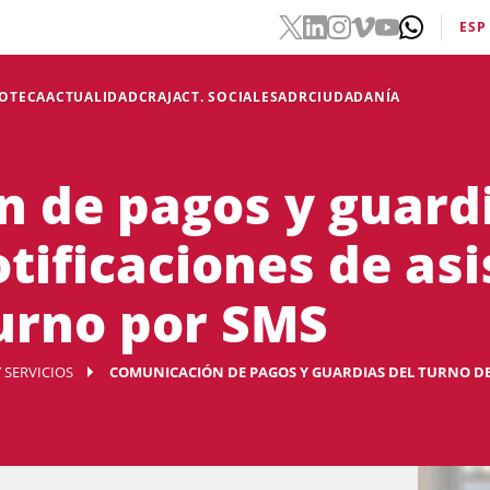
ESP
IOTECA
ACTUALIDAD
CRAJ
ACT. SOCIALES
ADR
CIUDADANÍA
 de pagos y guardi
otificaciones de as
urno por SMS
 SERVICIOS
COMUNICACIÓN DE PAGOS Y GUARDIAS DEL TURNO DE OF