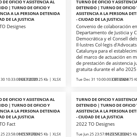
 DE OFICIO Y ASISTENCIA AL
TURNO DE OFICIO Y ASISTENCI
IDO | TURNO DE OFICIO Y
DETENIDO | TURNO DE OFICIO 
ENCIA A LA PERSONA DETENIDA
ASISTENCIA A LA PERSONA DE
AD DE LA JUSTICIA
- CIUDAD DE LA JUSTICIA
TO Designes
Convenio de colaboración en
Departamento de Justicia y C
Democrática y el Consell del
Il·lustres Col·legis d'Advocat
Catalunya para el establecim
del marco de actuación en m
de prestación de asistencia j
gratuita durante el año 2025
 30 10:33:00 CET 2025
784.30078125 Kb
XLSX
Tue Dec 31 10:00:00 CET 2024
338.8046875 K
 DE OFICIO Y ASISTENCIA AL
TURNO DE OFICIO Y ASISTENCI
IDO | TURNO DE OFICIO Y
DETENIDO | TURNO DE OFICIO 
ENCIA A LA PERSONA DETENIDA
ASISTENCIA A LA PERSONA DE
AD DE LA JUSTICIA
- CIUDAD DE LA JUSTICIA
TO Fact
2022 TO Designes
 25 23:58:00 CEST 2024
185.30078125 Kb
XLSX
Tue Jun 25 23:57:00 CEST 2024
1129.58203125 Kb