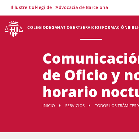
×
Il·lustre Col·legi de l'Advocacia de Barcelona
COLEGIO
DEGANAT OBERT
SERVICIOS
FORMACIÓN
BIBL
Comunicación
de Oficio y n
horario noct
INICIO
SERVICIOS
TODOS LOS TRÁMITES Y