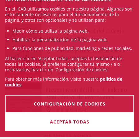
ZOOM
En el ICAB utilizamos cookies en nuestra página. Algunas son
16
estrictamente necesarias para el funcionamiento de la
18 h
SEP/26
página, y otros son opcionales y se utilizan para:
XXII Foro Concursal del Colegio
Medir cómo se utiliza la página web.
de Economistas
Habilitar la personalización de la página web.
Para funciones de publicidad, marketing y redes sociales.
Formato presencial en Barcelona
School of Management (Balmes
Al hacer clic en 'Aceptar todas', aceptas la instalación de
132-134, Barcelona)
todas las cookies. Si prefieres configurar tú mismo / a o
21
22
rechazarlas, haz clic en 'Configuración de cookies'.
Según programa
OCT/26
OCT/26
Para obtener más información, visite nuestra
política de
cookies
.
Presentación del libro "Cuaderno
Azul”, del Sr. de Javier Yanes
CONFIGURACIÓN DE COOKIES
Biblioteca ICAB
29
18 h
ACEPTAR TODAS
OCT/26
VER TODA LA AGENDA