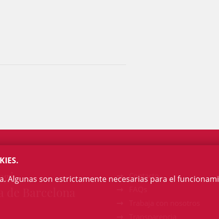
KIES.
egi
Contacto
na. Algunas son estrictamente necesarias para el funcionami
a de Barcelona
FAQs
Trabaja con nosotros
Transparencia