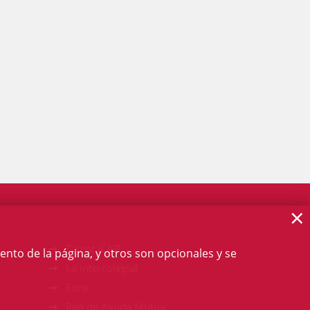
×
Talent ICAB
ento de la página, y otros son opcionales y se
La intercolegial
Foro
Red de Ayuda Mútua