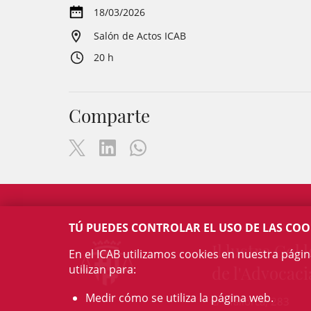
18/03/2026
Salón de Actos ICAB
20 h
Comparte
TÚ PUEDES CONTROLAR EL USO DE LAS COO
Il·lustre Col·l
En el ICAB utilizamos cookies en nuestra pági
utilizan para:
de l'Advocaci
Medir cómo se utiliza la página web.
c/ Mallorca, 283