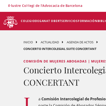
×
Il·lustre Col·legi de l'Advocacia de Barcelona
COLEGIO
DEGANAT OBERT
SERVICIOS
FORMACIÓN
BIBL
INICIO
ACTUALIDAD
AGENDA DE ACTOS
CONCIERTO INTERCOLEGIAL SUITE CONCERTANT
COMISIÓN DE MUJERES ABOGADAS | MUJERE
Concierto Intercoleg
CONCERTANT
L
a
Comisión Intercolegial de Profesio
parte la Comisión de Abogados Sénior