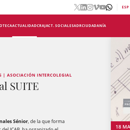
ESP
IOTECA
ACTUALIDAD
CRAJ
ACT. SOCIALES
ADR
CIUDADANÍA
S | ASOCIACIÓN INTERCOLEGIAL
ial SUITE
nales Sénior
, de la que forma
18
MA
 del ICAB, ha organizado el