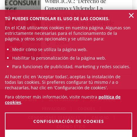
WbinCICAC: "Derecho de
Consumo y Vivienda: La
×
protección de las personas
TÚ PUEDES CONTROLAR EL USO DE LAS COOKIES.
consumidoras en materia de
En el ICAB utilizamos cookies en nuestra página. Algunas son
vivienda"
estrictamente necesarias para el funcionamiento de la
página, y otros son opcionales y se utilizan para:
ZOOM
29
Medir cómo se utiliza la página web.
17 h
SEP/26
Habilitar la personalización de la página web.
Para funciones de publicidad, marketing y redes sociales.
VER TODA LA AGENDA
Al hacer clic en 'Aceptar todas', aceptas la instalación de
todas las cookies. Si prefieres configurar tú mismo / a o
rechazarlas, haz clic en 'Configuración de cookies'.
Para obtener más información, visite nuestra
política de
MAPA WEB
ACCESIBILIDAD
AVISO LEGAL
cookies
.
PRIVACIDAD
COOKIES
CONDICIONES GENERALES
CALIDAD
CONFIGURACIÓN DE COOKIES
CÓDIGO ÉTICO