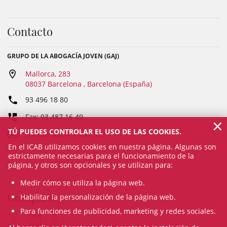
Contacto
GRUPO DE LA ABOGACÍA JOVEN (GAJ)
Mallorca, 283
08037 Barcelona , Barcelona (España)
93 496 18 80
Fax: 93 487 16 49
×
TÚ PUEDES CONTROLAR EL USO DE LAS COOKIES.
advocaciajove@icab.cat
En el ICAB utilizamos cookies en nuestra página. Algunas son
estrictamente necesarias para el funcionamiento de la
página, y otros son opcionales y se utilizan para:
Medir cómo se utiliza la página web.
Comparte
Habilitar la personalización de la página web.
Para funciones de publicidad, marketing y redes sociales.