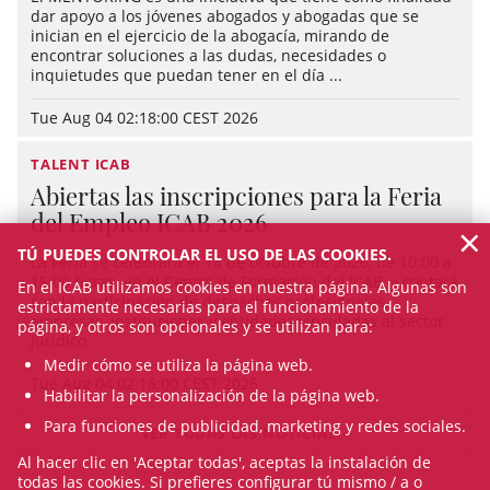
dar apoyo a los jóvenes abogados y abogadas que se
inician en el ejercicio de la abogacía, mirando de
encontrar soluciones a las dudas, necesidades o
inquietudes que puedan tener en el día ...
Tue Aug 04 02:18:00 CEST 2026
TALENT ICAB
Abiertas las inscripciones para la Feria
del Empleo ICAB 2026
×
TÚ PUEDES CONTROLAR EL USO DE LAS COOKIES.
La Feria se celebrará el 14 de octubre de 2026, de 10:00 a
15:00 horas, en el Centro de Formación del ICAB, y contará
En el ICAB utilizamos cookies en nuestra página. Algunas son
con la participación de despachos profesionales,
estrictamente necesarias para el funcionamiento de la
empresas, instituciones y entidades vinculadas al sector
página, y otros son opcionales y se utilizan para:
jurídico.
Medir cómo se utiliza la página web.
Tue Aug 04 02:18:00 CEST 2026
Habilitar la personalización de la página web.
Para funciones de publicidad, marketing y redes sociales.
VER TODAS LAS NOTICIAS
Al hacer clic en 'Aceptar todas', aceptas la instalación de
todas las cookies. Si prefieres configurar tú mismo / a o