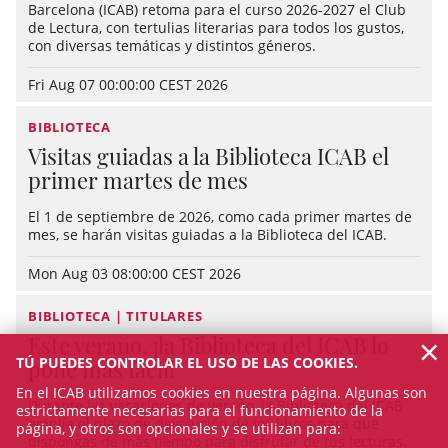
Barcelona (ICAB) retoma para el curso 2026-2027 el Club
de Lectura, con tertulias literarias para todos los gustos,
con diversas temáticas y distintos géneros.
Fri Aug 07 00:00:00 CEST 2026
BIBLIOTECA
Visitas guiadas a la Biblioteca ICAB el
primer martes de mes
El 1 de septiembre de 2026, como cada primer martes de
mes, se harán visitas guiadas a la Biblioteca del ICAB.
Mon Aug 03 08:00:00 CEST 2026
BIBLIOTECA | TITULARES
×
Este verano, ¡la Biblioteca del ICAB lo
TÚ PUEDES CONTROLAR EL USO DE LAS COOKIES.
pone más fácil!
En el ICAB utilizamos cookies en nuestra página. Algunas son
Durante las vacaciones de verano, la Biblioteca del ICAB
estrictamente necesarias para el funcionamiento de la
amplía el plazo de devolución de los libros para que
página, y otros son opcionales y se utilizan para:
dispongas de más tiempo para disfrutar de tus lecturas.