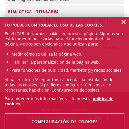
BIBLIOTECA | TITULARES
×
Este verano, ¡la Biblioteca del ICAB lo
TÚ PUEDES CONTROLAR EL USO DE LAS COOKIES.
pone más fácil!
En el ICAB utilizamos cookies en nuestra página. Algunas son
Durante las vacaciones de verano, la Biblioteca del ICAB
estrictamente necesarias para el funcionamiento de la
amplía el plazo de devolución de los libros para que
página, y otros son opcionales y se utilizan para:
dispongas de más tiempo para disfrutar de tus lecturas.
Medir cómo se utiliza la página web.
Fri Jul 31 19:00:00 CEST 2026
Habilitar la personalización de la página web.
Para funciones de publicidad, marketing y redes sociales.
VER TODAS LAS NOTICIAS
Al hacer clic en 'Aceptar todas', aceptas la instalación de
todas las cookies. Si prefieres configurar tú mismo / a o
rechazarlas, haz clic en 'Configuración de cookies'.
Para obtener más información, visite nuestra
política de
MAPA WEB
ACCESIBILIDAD
AVISO LEGAL
cookies
.
PRIVACIDAD
COOKIES
CONDICIONES GENERALES
CALIDAD
CONFIGURACIÓN DE COOKIES
CÓDIGO ÉTICO