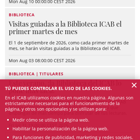
Mon Aug 10 00:00:00 CEST 2026
BIBLIOTECA
Visitas guiadas a la Biblioteca ICAB el
primer martes de mes
El 1 de septiembre de 2026, como cada primer martes de
mes, se harán visitas guiadas a la Biblioteca del ICAB.
Mon Aug 03 08:00:00 CEST 2026
BIBLIOTECA | TITULARES
×
Este verano, ¡la Biblioteca del ICAB lo
TÚ PUEDES CONTROLAR EL USO DE LAS COOKIES.
pone más fácil!
En el ICAB utilizamos cookies en nuestra página. Algunas son
Durante las vacaciones de verano, la Biblioteca del ICAB
estrictamente necesarias para el funcionamiento de la
amplía el plazo de devolución de los libros para que
página, y otros son opcionales y se utilizan para:
dispongas de más tiempo para disfrutar de tus lecturas.
Medir cómo se utiliza la página web.
Fri Jul 31 19:00:00 CEST 2026
Habilitar la personalización de la página web.
Para funciones de publicidad, marketing y redes sociales.
VER TODAS LAS NOTICIAS