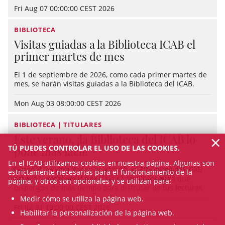
Fri Aug 07 00:00:00 CEST 2026
BIBLIOTECA
Visitas guiadas a la Biblioteca ICAB el
primer martes de mes
El 1 de septiembre de 2026, como cada primer martes de
mes, se harán visitas guiadas a la Biblioteca del ICAB.
Mon Aug 03 08:00:00 CEST 2026
BIBLIOTECA | TITULARES
×
Este verano, ¡la Biblioteca del ICAB lo
TÚ PUEDES CONTROLAR EL USO DE LAS COOKIES.
pone más fácil!
En el ICAB utilizamos cookies en nuestra página. Algunas son
Durante las vacaciones de verano, la Biblioteca del ICAB
estrictamente necesarias para el funcionamiento de la
amplía el plazo de devolución de los libros para que
página, y otros son opcionales y se utilizan para:
dispongas de más tiempo para disfrutar de tus lecturas.
Medir cómo se utiliza la página web.
Fri Jul 31 19:00:00 CEST 2026
Habilitar la personalización de la página web.