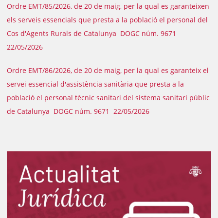
Ordre EMT/85/2026, de 20 de maig, per la qual es garanteixen
els serveis essencials que presta a la població el personal del
Cos d'Agents Rurals de Catalunya DOGC núm. 9671
22/05/2026
Ordre EMT/86/2026, de 20 de maig, per la qual es garanteix el
servei essencial d'assistència sanitària que presta a la
població el personal tècnic sanitari del sistema sanitari públic
de Catalunya DOGC núm. 9671 22/05/2026