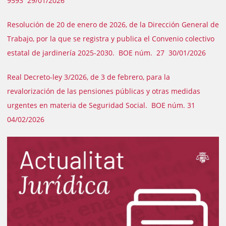
9593 29/01/2026
Resolución de 20 de enero de 2026, de la Dirección General de
Trabajo, por la que se registra y publica el Convenio colectivo
estatal de jardinería 2025-2030. BOE núm. 27 30/01/2026
Real Decreto-ley 3/2026, de 3 de febrero, para la
revalorización de las pensiones públicas y otras medidas
urgentes en materia de Seguridad Social. BOE núm. 31
04/02/2026