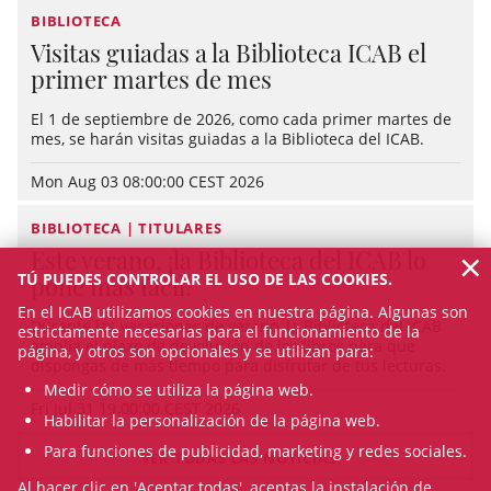
BIBLIOTECA
Visitas guiadas a la Biblioteca ICAB el
primer martes de mes
El 1 de septiembre de 2026, como cada primer martes de
mes, se harán visitas guiadas a la Biblioteca del ICAB.
Mon Aug 03 08:00:00 CEST 2026
BIBLIOTECA | TITULARES
×
Este verano, ¡la Biblioteca del ICAB lo
TÚ PUEDES CONTROLAR EL USO DE LAS COOKIES.
pone más fácil!
En el ICAB utilizamos cookies en nuestra página. Algunas son
Durante las vacaciones de verano, la Biblioteca del ICAB
estrictamente necesarias para el funcionamiento de la
amplía el plazo de devolución de los libros para que
página, y otros son opcionales y se utilizan para:
dispongas de más tiempo para disfrutar de tus lecturas.
Medir cómo se utiliza la página web.
Fri Jul 31 19:00:00 CEST 2026
Habilitar la personalización de la página web.
Para funciones de publicidad, marketing y redes sociales.
VER TODAS LAS NOTICIAS
Al hacer clic en 'Aceptar todas', aceptas la instalación de