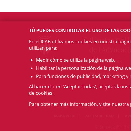
TÚ PUEDES CONTROLAR EL USO DE LAS COO
Il·lustre Col·l
En el ICAB utilizamos cookies en nuestra pági
utilizan para:
de l'Advocaci
Medir cómo se utiliza la página web.
c/ Mallorca, 283
08037 Barcelona
Habilitar la personalización de la página we
Tel. 934 961 880
Para funciones de publicidad, marketing y 
Al hacer clic en 'Aceptar todas', aceptas la ins
de cookies'.
Para obtener más información, visite nuestra
MAPA WEB
ACCESIBILIDAD
AV
© Sun Aug 09 13:41: