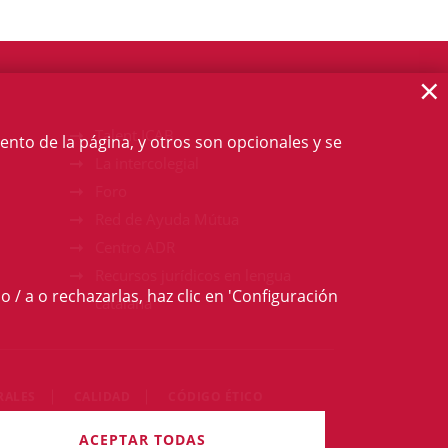
×
Talent ICAB
ento de la página, y otros son opcionales y se
La intercolegial
Foro
Red de Ayuda Mútua
Centro ADR
Recursos jurídicos en lengua
o / a o rechazarlas, haz clic en 'Configuración
catalana
RALES
CALIDAD
CÓDIGO ÉTICO
 derechos reservados
ACEPTAR TODAS