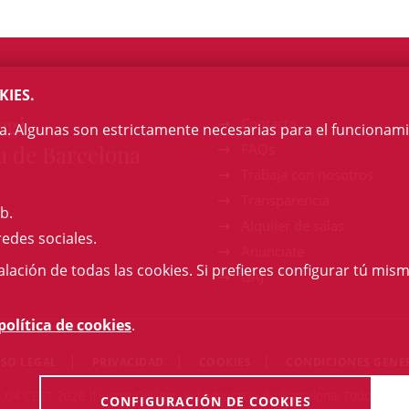
KIES.
egi
Contacto
na. Algunas son estrictamente necesarias para el funcionami
a de Barcelona
FAQs
Trabaja con nosotros
Transparencia
b.
Alquiler de salas
redes sociales.
Anúnciate
talación de todas las cookies. Si prefieres configurar tú mism
GAJ
política de cookies
.
ISO LEGAL
PRIVACIDAD
COOKIES
CONDICIONES GENE
04 CEST 2026 Il·lustre Col·legi de l'Advocacia de Barcelona. Todos los
CONFIGURACIÓN DE COOKIES