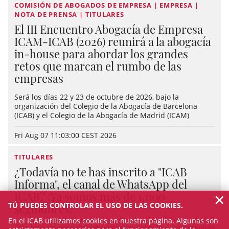
COMISIÓN DE ABOGADOS DE EMPRESA | EMPRESA |
NOTA DE PRENSA | TITULARES
El III Encuentro Abogacía de Empresa
ICAM-ICAB (2026) reunirá a la abogacía
in-house para abordar los grandes
retos que marcan el rumbo de las
empresas
Será los días 22 y 23 de octubre de 2026, bajo la
organización del Colegio de la Abogacía de Barcelona
(ICAB) y el Colegio de la Abogacía de Madrid (ICAM)
Fri Aug 07 11:03:00 CEST 2026
TITULARES
¿Todavía no te has inscrito a "ICAB
Informa", el canal de WhatsApp del
×
ICAB? ¡Ya somos más de 1.000
TÚ PUEDES CONTROLAR EL USO DE LAS COOKIES.
seguidores!
En el ICAB utilizamos cookies en nuestra página. Algunas son
Esta herramienta de comunicación permite a las personas