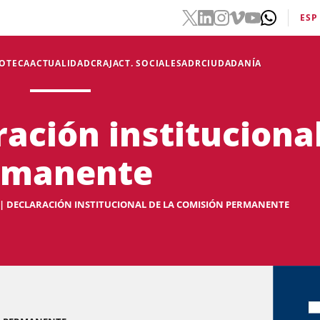
ESP
IOTECA
ACTUALIDAD
CRAJ
ACT. SOCIALES
ADR
CIUDADANÍA
ación institucional
rmanente
 | DECLARACIÓN INSTITUCIONAL DE LA COMISIÓN PERMANENTE