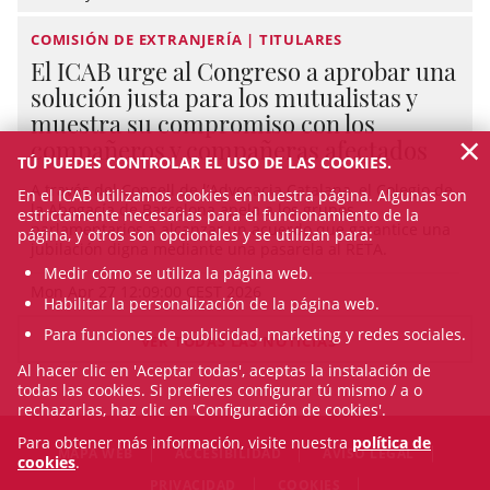
COMISIÓN DE EXTRANJERÍA | TITULARES
El ICAB urge al Congreso a aprobar una
solución justa para los mutualistas y
muestra su compromiso con los
×
compañeros y compañeras afectados
TÚ PUEDES CONTROLAR EL USO DE LAS COOKIES.
A través del Consell de l’Advocacia Catalana, el Colegio de
En el ICAB utilizamos cookies en nuestra página. Algunas son
la Abogacía de Barcelona apela a los grupos
estrictamente necesarias para el funcionamiento de la
parlamentarios a alcanzar un acuerdo que garantice una
página, y otros son opcionales y se utilizan para:
jubilación digna mediante una pasarela al RETA.
Medir cómo se utiliza la página web.
Mon Apr 27 12:09:00 CEST 2026
Habilitar la personalización de la página web.
Para funciones de publicidad, marketing y redes sociales.
VER TODAS LAS NOTICIAS
Al hacer clic en 'Aceptar todas', aceptas la instalación de
todas las cookies. Si prefieres configurar tú mismo / a o
rechazarlas, haz clic en 'Configuración de cookies'.
Para obtener más información, visite nuestra
política de
MAPA WEB
ACCESIBILIDAD
AVISO LEGAL
cookies
.
PRIVACIDAD
COOKIES