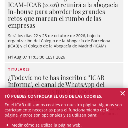
ICAM-ICAB (2026) reunirá a la abogacía
in-house para abordar los grandes
retos que marcan el rumbo de las
empresas
Será los días 22 y 23 de octubre de 2026, bajo la
organización del Colegio de la Abogacía de Barcelona
(ICAB) y el Colegio de la Abogacía de Madrid (ICAM)
Fri Aug 07 11:03:00 CEST 2026
TITULARES
¿Todavía no te has inscrito a "ICAB
Informa", el canal de WhatsApp del
×
ICAB? ¡Ya somos más de 1.000
TÚ PUEDES CONTROLAR EL USO DE LAS COOKIES.
seguidores!
En el ICAB utilizamos cookies en nuestra página. Algunas son
Esta herramienta de comunicación permite a las personas
estrictamente necesarias para el funcionamiento de la
colegiadas recibir la información más relevante de forma
página, y otros son opcionales y se utilizan para:
más directa y ágil.
Medir cómo se utiliza la página web.