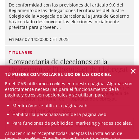
De conformidad con las previsiones del artículo 9.6 del
Reglamento de las delegaciones territoriales del Ilustre
Colegio de la Abogacía de Barcelona, la Junta de Gobierno
ha acordado desconvocar las elecciones inicialmente
previstas para proveer ...
Fri Mar 07 14:20:00 CET 2025
TITULARES
Convocatoria de elecciones en la
×
Delegación de l’Hospitalet de Llobregat
TÚ PUEDES CONTROLAR EL USO DE LAS COOKIES.
(2025)
En el ICAB utilizamos cookies en nuestra página. Algunas son
Para el próximo 9 de abril de 2025 para proveer los cargos
estrictamente necesarias para el funcionamiento de la
de delegado o delegada y subdelegado o subdelegada de
página, y otros son opcionales y se utilizan para:
la Delegación territorial de l’Hospitalet de Llobregat.
Medir cómo se utiliza la página web.
Wed Feb 12 16:18:56 CET 2025
Habilitar la personalización de la página web.
Para funciones de publicidad, marketing y redes sociales.
VER TODAS LAS NOTICIAS
Al hacer clic en 'Aceptar todas', aceptas la instalación de
todas las cookies. Si prefieres configurar tú mismo / a o