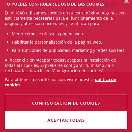
×
Documentación relativa a la sesión del
TÚ PUEDES CONTROLAR EL USO DE LAS COOKIES.
Consejo Fiscal de Asesores
En el ICAB utilizamos cookies en nuestra página. Algunas son
estrictamente necesarias para el funcionamiento de la
La próxima reunión tendrá lugar el día 15 de julio de
página, y otros son opcionales y se utilizan para:
2025.
Medir cómo se utiliza la página web.
Thu Jul 10 17:25:00 CEST 2025
Habilitar la personalización de la página web.
Para funciones de publicidad, marketing y redes sociales.
VER TODAS LAS NOTICIAS
Al hacer clic en 'Aceptar todas', aceptas la instalación de
todas las cookies. Si prefieres configurar tú mismo / a o
rechazarlas, haz clic en 'Configuración de cookies'.
Para obtener más información, visite nuestra
política de
MAPA WEB
ACCESIBILIDAD
AVISO LEGAL
cookies
.
PRIVACIDAD
COOKIES
CONDICIONES GENERALES
CALIDAD
CONFIGURACIÓN DE COOKIES
CÓDIGO ÉTICO
© Mon Aug 10 14:40:39 CEST 2026 Il·lustre Col·legi de
ACEPTAR TODAS
l'Advocacia de Barcelona. Todos los derechos reservados