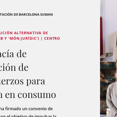
PUTACIÓN DE BARCELONA SUMAN
LUCIÓN ALTERNATIVA DE
 Y 'MÓN JURÍDIC') | CENTRO
acía de
ción de
erzos para
ón en consumo
) ha firmado un convenio de
on el objetivo de impulsar la