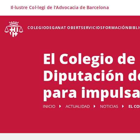
×
Il·lustre Col·legi de l'Advocacia de Barcelona
COLEGIO
DEGANAT OBERT
SERVICIOS
FORMACIÓN
BIBL
El Colegio de
Diputación d
para impulsa
INICIO
ACTUALIDAD
NOTICIAS
EL CO