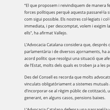
“El que proposem i reivindiquem de manera fe
forces polítiques perquè aquesta passarel·la s
com sigui possible. Els nostres col·legiats i co
immediata, i per descomptat, volem i exigim la 
ells”, ha afirmat Vallejo.
L’Advocacia Catalana considera que, després 
parlamentària i de diversos ajornaments, ha a
acord polític que resolgui una situació que af
de l’Estat, molts dels quals es troben ja a les p
Des del Consell es recorda que molts advocat
vinculats obligatòriament a sistemes mutuals al
d’incorporar-se al règim públic de cotització, 
generant, en alguns casos, pensions baixes.
L’Advocacia Catalana defensa una passarel·la v