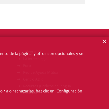
×
Talent ICAB
ento de la página, y otros son opcionales y se
La intercolegial
Foro
Red de Ayuda Mútua
Centro ADR
Recursos jurídicos en lengua
o / a o rechazarlas, haz clic en 'Configuración
catalana