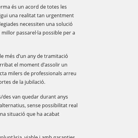
rma és un acord de totes les
igui una realitat tan urgentment
l·legiades necessiten una solució
millor passarel·la possible per a
de més d’un any de tramitació
rribat el moment d’assolir un
ecta milers de professionals arreu
ortes de la jubilació.
s/des van quedar durant anys
ternatius, sense possibilitat real
una situació que ha acabat
oluntària, viable i amb garanties