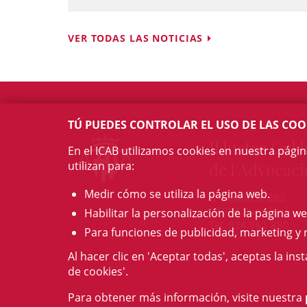
VER TODAS LAS NOTICIAS
TÚ PUEDES CONTROLAR EL USO DE LAS COO
Il·lustre Col·l
En el ICAB utilizamos cookies en nuestra pági
utilizan para:
de l'Advocaci
Medir cómo se utiliza la página web.
c/ Mallorca, 283
08037 Barcelona
Habilitar la personalización de la página we
Tel. 934 961 880
Para funciones de publicidad, marketing y 
Al hacer clic en 'Aceptar todas', aceptas la ins
de cookies'.
Para obtener más información, visite nuestra