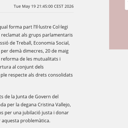
Tue May 19 21:45:00 CEST 2026
ual forma part l’Il·lustre Col·legi
a reclamat als grups parlamentaris
ssió de Treball, Economia Social,
ta per demà dimecres, 20 de maig
 reforma de les mutualitats i
rtura al conjunt dels
 ple respecte als drets consolidats
ts de la Junta de Govern del
da per la degana Cristina Vallejo,
ns per una jubilació justa i donar
r aquesta problemàtica.