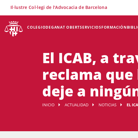
×
Il·lustre Col·legi de l'Advocacia de Barcelona
COLEGIO
DEGANAT OBERT
SERVICIOS
FORMACIÓN
BIBL
El ICAB, a tr
reclama que 
deje a ningú
INICIO
ACTUALIDAD
NOTICIAS
EL IC