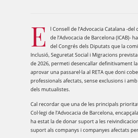
E
l Consell de l’Advocacia Catalana -del q
de l’Advocacia de Barcelona (ICAB)- h
del Congrés dels Diputats que la comi
Inclusió, Seguretat Social i Migracions previs
de 2026, permeti desencallar definitivament la
aprovar una passarel·la al RETA que doni cobe
professionals afectats, sense exclusions i amb
dels mutualistes.
Cal recordar que una de les principals priorita
Col·legi de l’Advocacia de Barcelona, encapçala
ha estat la de donar suport a les reivindicacio
suport als companys i companyes afectats pe