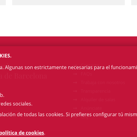
KIES.
egi
Contacto
na. Algunas son estrictamente necesarias para el funcionami
a de Barcelona
FAQs
Trabaja con nosotros
Transparencia
b.
Alquiler de salas
redes sociales.
Anúnciate
talación de todas las cookies. Si prefieres configurar tú mism
GAJ
política de cookies
.