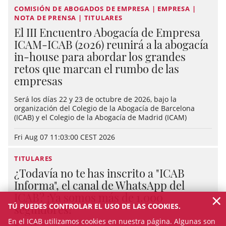
COMISIÓN DE ABOGADOS DE EMPRESA | EMPRESA |
NOTA DE PRENSA | TITULARES
El III Encuentro Abogacía de Empresa
ICAM-ICAB (2026) reunirá a la abogacía
in-house para abordar los grandes
retos que marcan el rumbo de las
empresas
Será los días 22 y 23 de octubre de 2026, bajo la
organización del Colegio de la Abogacía de Barcelona
(ICAB) y el Colegio de la Abogacía de Madrid (ICAM)
Fri Aug 07 11:03:00 CEST 2026
TITULARES
¿Todavía no te has inscrito a "ICAB
Informa", el canal de WhatsApp del
×
ICAB? ¡Ya somos más de 1.000
TÚ PUEDES CONTROLAR EL USO DE LAS COOKIES.
seguidores!
En el ICAB utilizamos cookies en nuestra página. Algunas son