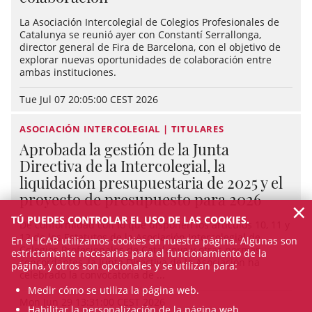
La Asociación Intercolegial de Colegios Profesionales de
Catalunya se reunió ayer con Constantí Serrallonga,
director general de Fira de Barcelona, con el objetivo de
explorar nuevas oportunidades de colaboración entre
ambas instituciones.
Tue Jul 07 20:05:00 CEST 2026
ASOCIACIÓN INTERCOLEGIAL | TITULARES
Aprobada la gestión de la Junta
Directiva de la Intercolegial, la
liquidación presupuestaria de 2025 y el
proyecto de presupuesto para 2026
×
TÚ PUEDES CONTROLAR EL USO DE LAS COOKIES.
De conformidad con lo que disponen los artículos 10, 11 y
12 de los Estatutos de la Asociación Intercolegial de
En el ICAB utilizamos cookies en nuestra página. Algunas son
Colegios Profesionales de Catalunya y otras normas
estrictamente necesarias para el funcionamiento de la
concordantes, la Junta Directiva de la Asociación ha
página, y otros son opcionales y se utilizan para:
celebrado la convocatoria de ...
Medir cómo se utiliza la página web.
Mon Jun 29 13:31:00 CEST 2026
Habilitar la personalización de la página web.