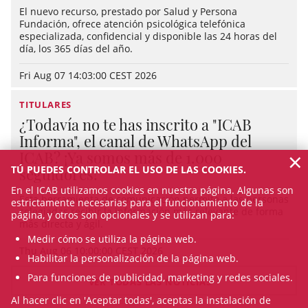
El nuevo recurso, prestado por Salud y Persona
Fundación, ofrece atención psicológica telefónica
especializada, confidencial y disponible las 24 horas del
día, los 365 días del año.
Fri Aug 07 14:03:00 CEST 2026
TITULARES
¿Todavía no te has inscrito a "ICAB
Informa", el canal de WhatsApp del
×
ICAB? ¡Ya somos más de 1.000
TÚ PUEDES CONTROLAR EL USO DE LAS COOKIES.
seguidores!
En el ICAB utilizamos cookies en nuestra página. Algunas son
Esta herramienta de comunicación permite a las personas
estrictamente necesarias para el funcionamiento de la
colegiadas recibir la información más relevante de forma
página, y otros son opcionales y se utilizan para:
más directa y ágil.
Medir cómo se utiliza la página web.
Thu Aug 06 10:00:00 CEST 2026
Habilitar la personalización de la página web.
Para funciones de publicidad, marketing y redes sociales.
VER TODAS LAS NOTICIAS
Al hacer clic en 'Aceptar todas', aceptas la instalación de